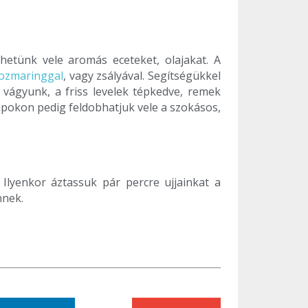
hetünk vele aromás eceteket, olajakat. A
ozmaringgal
, vagy zsályával. Segítségükkel
vágyunk, a friss levelek tépkedve, remek
napokon pedig feldobhatjuk vele a szokásos,
. Ilyenkor áztassuk pár percre ujjainkat a
nnek.