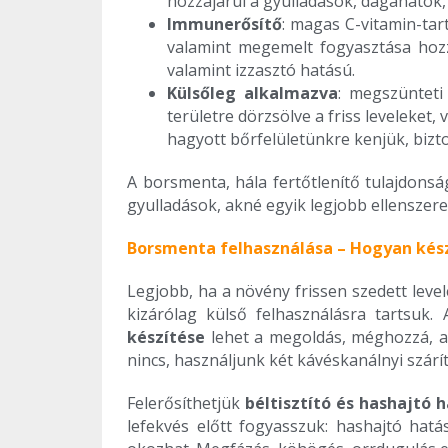
hozzájárul a gyulladások, daganato
Immunerősítő
: magas C-vitamin-ta
valamint megemelt fogyasztása hozzá
valamint izzasztó hatású.
Külsőleg alkalmazva
: megszünteti
területre dörzsölve a friss leveleket
hagyott bőrfelületünkre kenjük, biz
A borsmenta, hála fertőtlenítő tulajdonság
gyulladások, akné egyik legjobb ellenszere
Borsmenta felhasználása – Hogyan kész
Legjobb, ha a növény frissen szedett level
kizárólag külső felhasználásra tartsuk
készítése
lehet a megoldás, méghozzá, a 
nincs, használjunk két kávéskanálnyi száríto
Felerősíthetjük
béltisztító és hashajtó 
lefekvés előtt fogyasszuk: hashajtó hat