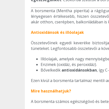
A borsmenta (Mentha piperita) a rágóg
lényegesen értékesebb, hiszen összetevői
akár otthon, cserépben, balkonládában is 
Antioxidánsok és illóolajak
Összetevőinek egyedi keveréke biztosít
tüneteket. Legfontosabb összetevői a köv
Illóolajak, amelyek nagy mennyiségb
Enzimek (oxidáz, és peroxidáz).
Bővelkedik
antioxidánsokban
, így 
Ezen kívül a borsmenta tartalmaz mentil-ac
Mire használhatjuk?
A borsmenta számos egészségóvó és beteg