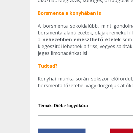
okozhat. Megfázás, köhögés, orrdugulás ese
Borsmenta a konyhában is
A borsmenta sokoldalúbb, mint gondolnán
borsmenta alapú ecetek, olajak remekül il
a
nehezebben emészthető ételek
sem f
kiegészítői lehetnek a friss, vegyes salát
jeges limonádénkat is!
Tudtad?
Konyhai munka során sokszor előfordu
borsmenta főzetébe, vagy dörgöljük át őket 
Témák:
Diéta-fogyókúra