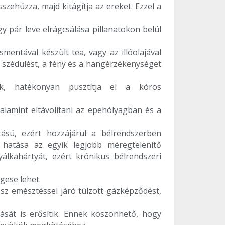
szehúzza, majd kitágítja az ereket. Ezzel a
y pár leve elrágcsálása pillanatokon belül
smentával készült tea, vagy az illóolajával
ó szédülést, a fény és a hangérzékenységet
ak, hatékonyan pusztítja el a kóros
alamint eltávolítani az epehólyagban és a
ású, ezért hozzájárul a bélrendszerben
 hatása az egyik legjobb méregtelenítő
álkahártyát, ezért krónikus bélrendszeri
gese lehet.
z emésztéssel járó túlzott gázképződést,
ását is erősítik. Ennek köszönhető, hogy