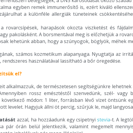
k, érrendszeri betegségek, a DNS károsodását okozó szaba
rtalma egyben remek immunerősítő is, ezért kiváló ellensz
járulhat a különféle allergiák tüneteinek csökkentéséhez
 a rovarcsípések, harapások okozta viszketést és fájdalm
, vagy pakolásként. A borsmentával meg is előzhetjük a rovar
tosak lehetünk abban, hogy a szúnyogok, böglyök, méhek me
ának, számos kozmetikum alapanyaga. Nyugtatja az irritált 
, rendszeres használatával lassítható a bőr öregedése.
ítsük el?
eit alkalmazzuk, de természetesen segítségünkre lehetnek a sz
. Amennyiben rossz emésztéstől szenvedünk, szél- vagy
következő módon: 1 liter, forrásban lévő vizet öntsünk eg
tt levelet. Hagyjuk állni öt percig, szűrjük le, majd langyos
hatását
azzal, ha hozzáadunk egy csipetnyi
stevia
-t. A legt
ása pár órán belül jelentkezik, valamint megemelt mennyi