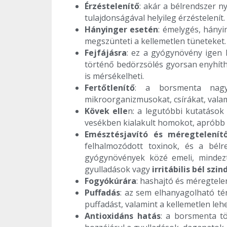
Érzéstelenítő
: akár a bélrendszer ny
tulajdonságával helyileg érzéstelenít.
Hányinger esetén
: émelygés, hányi
megszünteti a kellemetlen tüneteket.
Fejfájásra
: ez a gyógynövény igen
történő bedörzsölés gyorsan enyhíthe
is mérsékelheti.
Fertőtlenítő
: a borsmenta nagys
mikroorganizmusokat, csírákat, valam
Kövek elle
n: a legutóbbi kutatások
vesékben kialakult homokot, apróbb 
Emésztésjavító és méregtelenít
felhalmozódott toxinok, és a bél
gyógynövények közé emeli, mindezt 
gyulladások vagy
irritábilis bél szi
Fogyókúrára
: hashajtó és méregtele
Puffadás
: az sem elhanyagolható té
puffadást, valamint a kellemetlen lehel
Antioxidáns hatás
: a borsmenta tö