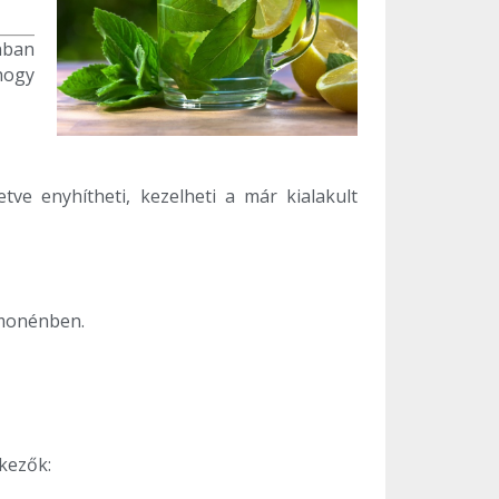
nban
hogy
ve enyhítheti, kezelheti a már kialakult
imonénben.
kezők: