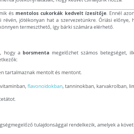
umik és
mentolos cukorkák kedvelt ízesítője
. Ennél azo
 révén, jótékonyan hat a szervezetünkre. Óriási előnye, 
könnyen termeszthető, így bárki számára elérhető.
ja, hogy a
borsmenta
megelőzhet számos betegséget, illet
etkezők:
en tartalmaznak mentolt és mentont.
C-vitaminban,
flavonoidokban
, tanninokban, karvakrolban, l
etátot.
ségmegelőző tulajdonsággal rendelkezik, amelyek a követ