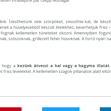
tén inhaláljunk pár csepp illóolajjal.
k. Ízesíthetünk vele szörpöket, smoothie-kat, de készít
lenek a hüvelyesekből készült ételekhez, keverhetjük friss
r
ognak kellemetlen tüneteket okozni. Amennyiben fogyni 
áknak, szószoknak, grillezett fehér húsoknak. A forró nyári 
l, hogy a
kezünk átveszi a hal vagy a hagyma illatát
friss levelekkel. A kellemetlen szagok pillanatok alatt eltű