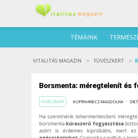
TÉMÁINK
TERMÉSZ
>
>
VITALITÁS MAGAZIN
FÜVÉSZKERT
B
Borsmenta: méregtelenít és f
FÜVÉSZKERT
KOPRIVANECZ MAGDOLNA
DIE
Ha szeretnénk tehermentesíteni méregtel
borsmenta
kúraszerű fogyasztása
bizto
azért is érdemes kipróbálni, mert 
egészségünket
. Csokorba szedtük a bors