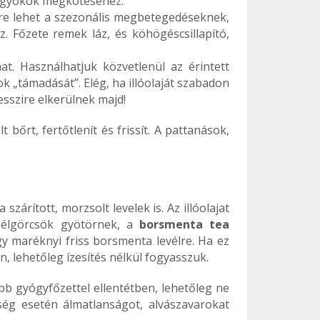
d gyökök megkötéséhez.
ere lehet a szezonális megbetegedéseknek,
. Főzete remek láz, és köhögéscsillapító,
at. Használhatjuk közvetlenül az érintett
ok „támadását”. Elég, ha illóolaját szabadon
sszire elkerülnek majd!
bőrt, fertőtlenít és frissít. A pattanások,
árított, morzsolt levelek is. Az illóolajat
 bélgörcsök gyötörnek, a
borsmenta tea
y maréknyi friss borsmenta levélre. Ha ez
an, lehetőleg ízesítés nélkül fogyasszuk.
öbb gyógyfőzettel ellentétben, lehetőleg ne
ség esetén álmatlanságot, alvászavarokat