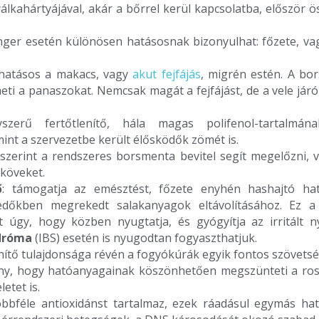
álkahártyájával, akár a bőrrel kerül kapcsolatba, először ös
nger esetén különösen hatásosnak bizonyulhat: főzete, vag
 hatásos a makacs, vagy
akut fejfájás
, migrén estén. A bor
ti a panaszokat. Nemcsak magát a fejfájást, de a vele jár
zerű fertőtlenítő, hála magas polifenol-tartalmán
int a szervezetbe került élősködők zömét is.
 szerint a rendszeres borsmenta bevitel segít megelőzni, v
köveket.
ő
: támogatja az emésztést, főzete enyhén hashajtó hat
redőkben megrekedt salakanyagok eltávolításához. Ez a
úgy, hogy közben nyugtatja, és gyógyítja az irritált ny
ndróma
(IBS) esetén is nyugodtan fogyaszthatjuk.
nítő tulajdonsága révén a fogyókúrák egyik fontos szövetsé
ny, hogy hatóanyagainak köszönhetően megszünteti a ross
etet is.
bbféle antioxidánst tartalmaz, ezek ráadásul egymás hat