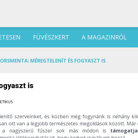
ETESEN
FÜVÉSZKERT
A MAGAZINRÓL
ORSMENTA: MÉREGTELENÍT ÉS FOGYASZT IS
ogyaszt is
TETIKUS
enítő szerveinket, és közben még fogynánk is néhány kiló
san ott van a legjobb természetes megoldások között. Már 
ez a nagyszerű fűszer sok más módon is
támogatj
menta jótékonyhatásait, hogy kedvet csináljunk hozzá.