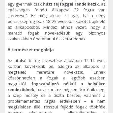
egy gyermek csak
húsz tejfoggal rendelkezik
, az
egészséges felnőtt állkapcsa 32 fogra van
„tervezve”. Ez még akkor is igaz, ha a négy
bölcsességfog csak 18-25 éves kor között bújik elő
az állkapocsból. Mindez ahhoz vezet, hogy a
maradó fogak növekedésük egy bizonyos
szakaszában óhatatlanul összetorlódnak.
A természet megoldja
Az utolsó tejfog elvesztése általában 12-14 éves
korban következik be, addigra az álkapocs is
megfelelő méretűre növekszik. Ennek
köszönhetően a fogak a legtöbb esetben
maguktól,
fogszabályzó nélkül a helyükre
rendeződnek
, ha viszont ez mégsem történik meg,
a szép mosoly és a tiszta beszéd, valamint a
problémamentes rágás érdekében – a nem
megfelelően álló, rosszul fejlődő fogak többféle
panaszt okozhatnak – elkerülhetetlen a