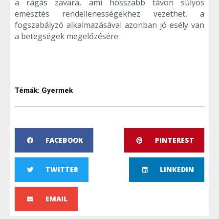
a rágás zavara, ami hosszabb távon súlyos
emésztés rendellenességekhez vezethet, a
fogszabályzó alkalmazásával azonban jó esély van
a betegségek megelőzésére.
Témák:
Gyermek
FACEBOOK
PINTEREST
TWITTER
LINKEDIN
EMAIL