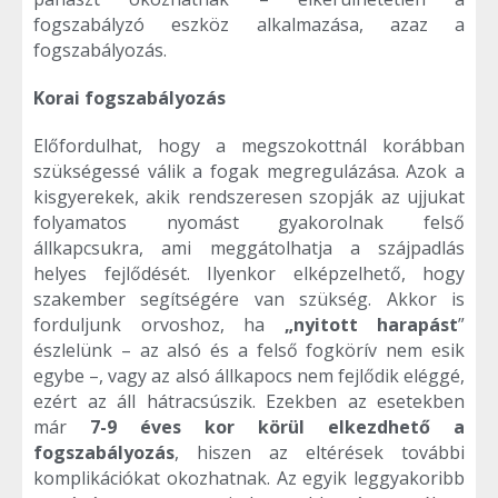
fogszabályzó eszköz alkalmazása, azaz a
fogszabályozás.
Korai fogszabályozás
Előfordulhat, hogy a megszokottnál korábban
szükségessé válik a fogak megregulázása. Azok a
kisgyerekek, akik rendszeresen szopják az ujjukat
folyamatos nyomást gyakorolnak felső
állkapcsukra, ami meggátolhatja a szájpadlás
helyes fejlődését. Ilyenkor elképzelhető, hogy
szakember segítségére van szükség. Akkor is
forduljunk orvoshoz, ha
„nyitott harapást
”
észlelünk – az alsó és a felső fogkörív nem esik
egybe –, vagy az alsó állkapocs nem fejlődik eléggé,
ezért az áll hátracsúszik. Ezekben az esetekben
már
7-9 éves kor körül elkezdhető a
fogszabályozás
, hiszen az eltérések további
komplikációkat okozhatnak. Az egyik leggyakoribb