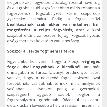
Elegendő akár egyetlen látszólag rosszul növő fog
és a legtöbb szülő legszívesebben máris rohanna a
fogorvoshoz fogszabályzót kérni cseperedő
gyermeke számára. Pedig a fogak művi
beállításának csak akkor van értelme, ha
megtörtént a teljes fogváltás
, azaz a kicsi
szájából eltűnt az összes tejfog. Fogszabályozás
elvégzésére ezt követően van lehetőség.
Sokszor a „ferde fog” nem is ferde
Figyelembe kell venni, hogy a kibújó
végleges
fogak jóval nagyobbak a kiesőknél
, ami már
önmagában is furcsa látványt eredményez. Ezért
van az, hogy a növekedő fogak sokszor jóval
ferdébbnek, csálébbnak tűnnek, mint amilyenek
valójában – ilyenkor pedig a gyermekük
szépségéért aggódó szülők rögtön a
fogszabályzóra gondolnak. Ráadásul az adott
életciklusban kevesebb a hely a szájban, hiszen míg