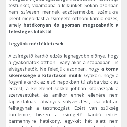
testünket, vidámabbá a lelkünket. Sokan azonban
nem szívesen mennek edzőtermekbe, számukra
jelent megoldást a zsírégető otthoni kardió edzés,
amely
hatékonyan és gyorsan megszabadít a
felesleges kilóktól
.
Legyünk mértékletesek
A zsírégető kardió edzés legnagyobb előnye, hogy
a gyakorlatok otthon –vagy akár a szabadban– is
elvégezhetők. Ne feledjük azonban, hogy
a torna
sikeressége a kitartáson múlik
. Gyakori, hogy a
fogyni akarók az első napokban túlzásba viszik az
edzést, a kelleténél sokkal jobban kifárasztják a
szervezetüket, és amikor ennek ellenére nem
tapasztalnak látványos súlyvesztést, csalódottan
felhagynak a testmozgást. Ezért van szükség
türelemre, hiszen a zsírégető kardió edzés
bármennyire hatékony, egy-két hét alatt nem