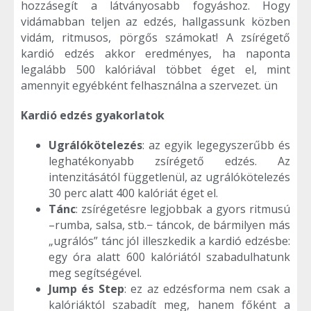
hozzásegít a látványosabb fogyáshoz. Hogy
vidámabban teljen az edzés, hallgassunk közben
vidám, ritmusos, pörgős számokat! A zsírégető
kardió edzés akkor eredményes, ha naponta
legalább 500 kalóriával többet éget el, mint
amennyit egyébként felhasználna a szervezet. ün
Kardió edzés gyakorlatok
Ugrálókötelezés
: az egyik legegyszerűbb és
leghatékonyabb zsírégető edzés. Az
intenzitásától függetlenül, az ugrálókötelezés
30 perc alatt 400 kalóriát éget el.
Tánc
: zsírégetésre legjobbak a gyors ritmusú
–rumba, salsa, stb.− táncok, de bármilyen más
„ugrálós” tánc jól illeszkedik a kardió edzésbe:
egy óra alatt 600 kalóriától szabadulhatunk
meg segítségével.
Jump és Step
: ez az edzésforma nem csak a
kalóriáktól szabadít meg, hanem főként a