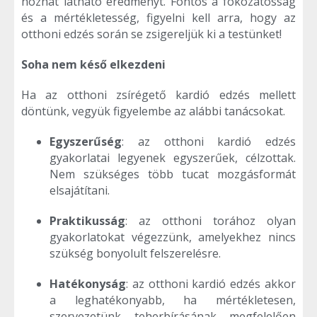
hozhat látható eredményt. Fontos a fokozatosság
és a mértékletesség, figyelni kell arra, hogy az
otthoni edzés során se zsigereljük ki a testünket!
Soha nem késő elkezdeni
Ha az otthoni zsírégető kardió edzés mellett
döntünk, vegyük figyelembe az alábbi tanácsokat.
Egyszerűség
: az otthoni kardió edzés
gyakorlatai legyenek egyszerűek, célzottak.
Nem szükséges több tucat mozgásformát
elsajátítani.
Praktikusság
: az otthoni torához olyan
gyakorlatokat végezzünk, amelyekhez nincs
szükség bonyolult felszerelésre.
Hatékonyság
: az otthoni kardió edzés akkor
a leghatékonyabb, ha mértékletesen,
szervezetünk teherbírásának megfelelően