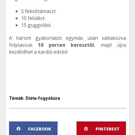
5 fekvőtámaszt
10 felülést
15 guggolást
A három gyakorlatot egymás után váltakozva
folytassuk
10 percen keresztül
, majd újra
kezdődhet a kardió edzés!
Témák:
Diéta-fogyókúra
FACEBOOK
PINTEREST