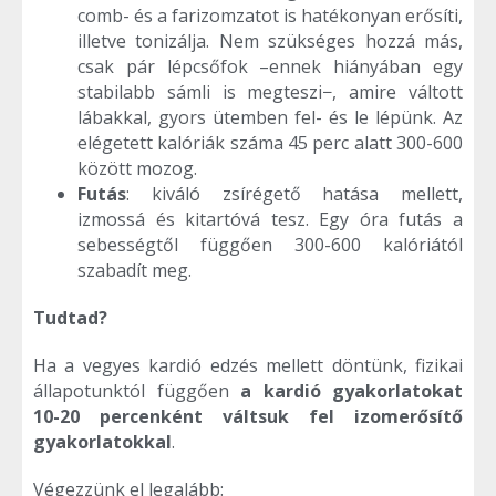
comb- és a farizomzatot is hatékonyan erősíti,
illetve tonizálja. Nem szükséges hozzá más,
csak pár lépcsőfok –ennek hiányában egy
stabilabb sámli is megteszi−, amire váltott
lábakkal, gyors ütemben fel- és le lépünk. Az
elégetett kalóriák száma 45 perc alatt 300-600
között mozog.
Futás
: kiváló zsírégető hatása mellett,
izmossá és kitartóvá tesz. Egy óra futás a
sebességtől függően 300-600 kalóriától
szabadít meg.
Tudtad?
Ha a vegyes kardió edzés mellett döntünk, fizikai
állapotunktól függően
a kardió gyakorlatokat
10-20 percenként váltsuk fel izomerősítő
gyakorlatokkal
.
Végezzünk el legalább: