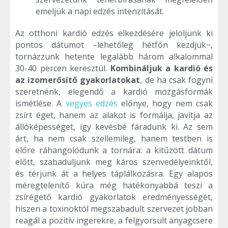
emeljük a napi edzés intenzitását.
Az otthoni kardió edzés elkezdésére jelöljünk ki
pontos dátumot –lehetőleg hétfőn kezdjük−,
tornázzunk hetente legalább három alkalommal
30-40 percen keresztül.
Kombináljuk a kardió és
az izomerősítő gyakorlatokat
, de ha csak fogyni
szeretnénk, elegendő a kardió mozgásformák
ismétlése. A
vegyes edzés
előnye, hogy nem csak
zsírt éget, hanem az alakot is formálja, javítja az
állóképességet, így kevésbé fáradunk ki. Az sem
árt, ha nem csak szellemileg, hanem testben is
előre ráhangolódunk a tornára: a kitűzött dátum
előtt, szabaduljunk meg káros szenvedélyeinktől,
és térjünk át a helyes táplálkozásra. Egy alapos
méregtelenítő kúra még hatékonyabbá teszi a
zsírégető kardió gyakorlatok eredményességét,
hiszen a toxinoktól megszabadult szervezet jobban
reagál a pozitív ingerekre, a felgyorsult anyagcsere