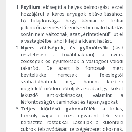
Psyllium
: elősegíti a helyes bélmozgást, ezzel
hozzájárul a káros anyagok eltávolításához.
Fő tulajdonsága, hogy kémiai és fizikai
jellemzői az emésztőrendszerben való haladás
során nem változnak, azaz „érintetlenül” jut el
a vastagbélbe, ahol kifejti a kívánt hatást.
Nyers zöldségek, és gyümölcsök
(lásd
részletesen a továbbiakban): a nyers
zöldségek és gyümölcsök a vastagbél valódi
takarítói. De azért is fontosak, mert
bevitelükkel nemcsak a feleslegtől
szabadulhatunk meg, hanem közben
megfelelő módon pótoljuk a szabad gyököket
leküzdő antioxidánsokat, valamint a
létfontosságú vitaminokat és tápanyagokat.
Teljes kiőrlésű gabonafélék
: a köles,
tönköly vagy a rozs egyaránt tele van
béltisztító rostokkal. Lassítják a különféle
cukrok felszívódását, teltségérzetet okoznak,