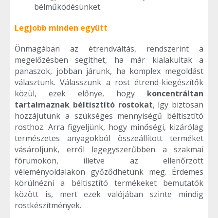
bélműködésünket.
Legjobb minden együtt
Önmagában az étrendváltás, rendszerint a
megelőzésben segíthet, ha már kialakultak a
panaszok, jobban járunk, ha komplex megoldást
választunk. Válasszunk a rost étrend-kiegészítők
közül, ezek előnye, hogy
koncentráltan
tartalmaznak béltisztító rostokat
, így biztosan
hozzájutunk a szükséges mennyiségű béltisztító
rosthoz. Arra figyeljünk, hogy minőségi, kizárólag
természetes anyagokból összeállított terméket
vásároljunk, erről legegyszerűbben a szakmai
fórumokon, illetve az ellenőrzött
véleményoldalakon győződhetünk meg. Érdemes
körülnézni a béltisztító termékeket bemutatók
között is, mert ezek valójában szinte mindig
rostkészítmények.