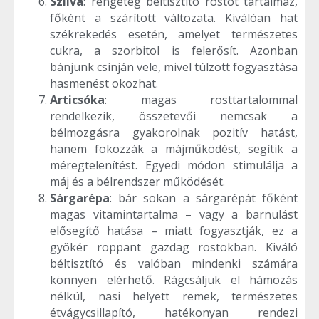
Szilva
: rengeteg béltisztító rostot tartalmaz,
főként a szárított változata. Kiválóan hat
székrekedés esetén, amelyet természetes
cukra, a szorbitol is felerősít. Azonban
bánjunk csínján vele, mivel túlzott fogyasztása
hasmenést okozhat.
Articsóka
: magas rosttartalommal
rendelkezik, összetevői nemcsak a
bélmozgásra gyakorolnak pozitív hatást,
hanem fokozzák a májműködést, segítik a
méregtelenítést. Egyedi módon stimulálja a
máj és a bélrendszer működését.
Sárgarépa
: bár sokan a sárgarépát főként
magas vitamintartalma – vagy a barnulást
elősegítő hatása – miatt fogyasztják, ez a
gyökér roppant gazdag rostokban. Kiváló
béltisztító és valóban mindenki számára
könnyen elérhető. Rágcsáljuk el hámozás
nélkül, nasi helyett remek, természetes
étvágycsillapító, hatékonyan rendezi