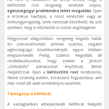
béltisztító rost rengeteg, kevésbé súlyos,
egészségügyi problémára lehet megoldás
. Ilyen
a krónikus hasfájás, a rossz emésztés vagy az
immungyengeség, amik nemcsak kezelhető, de sok
esetben, meg is előzhetők a rostok segítségével.
Felgyorsult világunkban, rengeteg negatív hatás
éri szervezetünket, aminek számos, negatív
egészségügyi következményét, egyre többen
megszenvedik. Pedig, számos megoldás áll
rendelkezésünkre, hogy ezeket a jórészt
„civilizációs” panaszokat enyhítsük, illetve
megelőzzük. Ilyen a
béltisztító rost
rendszeres,
illetve szükség esetén, kúraszerű fogyasztása, ami
már rövid idő alatt eredményre vezethet.
Támogatja a bélflórát
A vastagbélben elhelyezkedő bélflórát felépítő