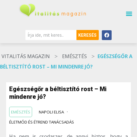
KERESÉS
>
>
VITALITÁS MAGAZIN
EMÉSZTÉS
EGÉSZSÉGŐR A
BÉLTISZTÍTÓ ROST – MI MINDENRE JÓ?
Egészségőr a béltisztító rost – Mi
mindenre jó?
EMÉSZTÉS
NAPOLI ELISA
ÉLETMÓD ÉS ÉTREND TANÁCSADÁS
Ha nem is csodaszer, de annyi biztos, hogy a