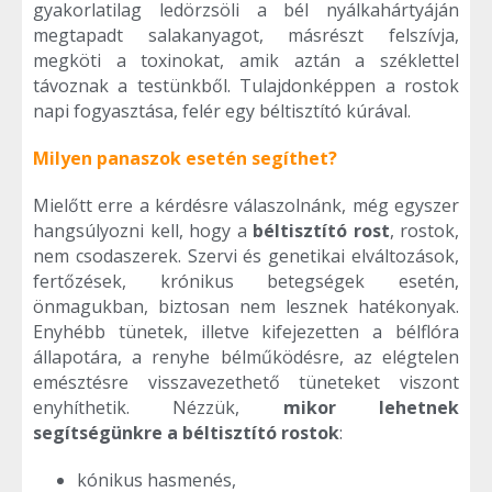
gyakorlatilag ledörzsöli a bél nyálkahártyáján
megtapadt salakanyagot, másrészt felszívja,
megköti a toxinokat, amik aztán a széklettel
távoznak a testünkből. Tulajdonképpen a rostok
napi fogyasztása, felér egy béltisztító kúrával.
Milyen panaszok esetén segíthet?
Mielőtt erre a kérdésre válaszolnánk, még egyszer
hangsúlyozni kell, hogy a
béltisztító rost
, rostok,
nem csodaszerek. Szervi és genetikai elváltozások,
fertőzések, krónikus betegségek esetén,
önmagukban, biztosan nem lesznek hatékonyak.
Enyhébb tünetek, illetve kifejezetten a bélflóra
állapotára, a renyhe bélműködésre, az elégtelen
emésztésre visszavezethető tüneteket viszont
enyhíthetik. Nézzük,
mikor lehetnek
segítségünkre a béltisztító rostok
:
kónikus hasmenés,