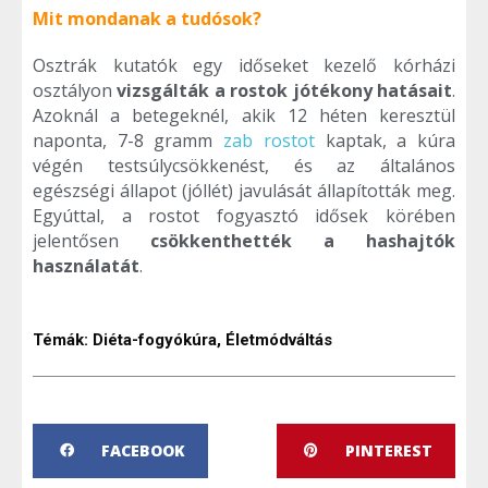
Mit mondanak a tudósok?
Osztrák kutatók egy időseket kezelő kórházi
osztályon
vizsgálták a rostok jótékony hatásait
.
Azoknál a betegeknél, akik 12 héten keresztül
naponta, 7-8 gramm
zab rostot
kaptak, a kúra
végén testsúlycsökkenést, és az általános
egészségi állapot (jóllét) javulását állapították meg.
Egyúttal, a rostot fogyasztó idősek körében
jelentősen
csökkenthették a hashajtók
használatát
.
Témák:
Diéta-fogyókúra
,
Életmódváltás
FACEBOOK
PINTEREST