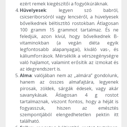
ezért remek kiegészítői a fogyókúráknak.
Hüvelyesek
: legyen szó babról,
csicseriborsóról vagy lencséről, a hüvelyesek
bővelkednek béltisztító rostokban. Átlagosan
100 gramm 15 grammot tartalmaz. És ne
feledjük, azon kívül, hogy bővelkednek B-
vitaminokban (a vegán diéta egyik
legfontosabb alapanyagai), kiváló vas-, és
káliumforrások. Mérséklik a vérszegénységre
való hajlamot, valamint erősítik az izmokat és
az idegrendszert is.
Alma
: valójában nem az „almára” gondolunk,
hanem az összes almafajtára, legyenek
pirosak, zöldek, sárgák édesek, vagy akár
savanykásak. Átlagosan 4 g rostot
tartalmaznak, viszont fontos, hogy a héját is
fogyasszuk, hiszen az emésztés
szempontjából elengedhetetlen pektin itt
található.