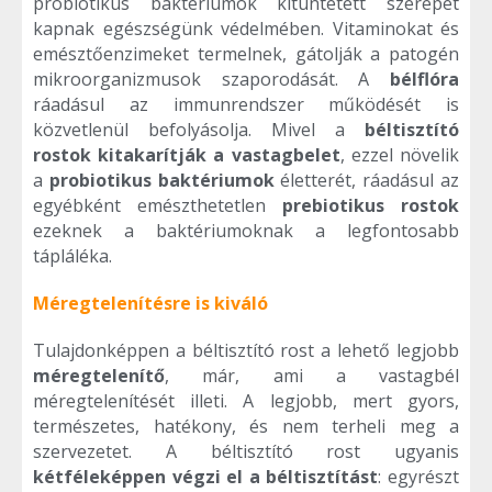
probiotikus baktériumok kitüntetett szerepet
kapnak egészségünk védelmében. Vitaminokat és
emésztőenzimeket termelnek, gátolják a patogén
mikroorganizmusok szaporodását. A
bélflóra
ráadásul az immunrendszer működését is
közvetlenül befolyásolja. Mivel a
béltisztító
rostok kitakarítják a vastagbelet
, ezzel növelik
a
probiotikus baktériumok
életterét, ráadásul az
egyébként emészthetetlen
prebiotikus rostok
ezeknek a baktériumoknak a legfontosabb
tápláléka.
Méregtelenítésre is kiváló
Tulajdonképpen a béltisztító rost a lehető legjobb
méregtelenítő
, már, ami a vastagbél
méregtelenítését illeti. A legjobb, mert gyors,
természetes, hatékony, és nem terheli meg a
szervezetet. A béltisztító rost ugyanis
kétféleképpen végzi el a béltisztítást
: egyrészt