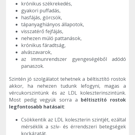
krónikus székrekedés,
gyakori puffadás,
hasfájás, görcsök,
tápanyaghiányos állapotok,
visszatérő fejfájás,
nehezen múló pattanások,
krónikus fáradtság,
alvászavarok,
az immunrendszer gyengeségéből adódó
panaszok.
Szintén jó szolgálatot tehetnek a béltisztító rostok
akkor, ha nehezen tudunk lefogyni, magas a
vércukorszintünk és az LDL koleszterinszintünk.
Most pedig vegyük sorra a
béltisztító rostok
legfontosabb hatásait
:
Csökkentik az LDL koleszterin szintjét, ezáltal
mérséklik a szív- és érrendszeri betegségek
kockázatát.