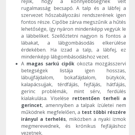
rejlik, hogy a könnyebbségnek vélt
rugalmasság becsapó. A talp és a lábfej a
szervezet hőszabályozási rendszerének igen
fontos része. Cipőbe zárva megszűnik a hűtés
lehetősége, így nyáron mindenképp vegyük le
a lábbeliket. Szellőztetni nagyon is fontos a
lábakat, a lábgombásodás elkerülése
érdekében. Ha izzad a talp, a lábfej, ez
mindenképp lábgombásodáshoz vezet.
A
magas sarkú cipők
okozta mozgásszervi
betegségek listája igen hosszas,
lábujjfájdalom, bokafájdalom, bütykök,
kalapácsujjak, térdfájás, fejfájás, hátfájás,
gerinc problémák, mint sérv, ferdülés
kialakulása. Viselése
rettentően terheli a
gerincet
, amennyiben a talpak ízületei nem
működnek megfelelően, a
test többi részére
irányul a terhelés
, miközben a nyaki izmok
megmerevednek, és krónikus fejfájáshoz
vezetnek.