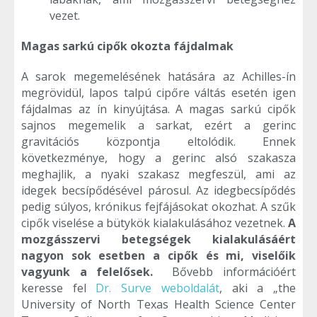
vezet.
Magas sarkú cipők okozta fájdalmak
A sarok megemelésének hatására az Achilles-ín
megrövidül, lapos talpú cipőre váltás esetén igen
fájdalmas az ín kinyújtása. A magas sarkú cipők
sajnos megemelik a sarkat, ezért a gerinc
gravitációs központja eltolódik. Ennek
következménye, hogy a gerinc alsó szakasza
meghajlik, a nyaki szakasz megfeszül, ami az
idegek becsípődésével párosul. Az idegbecsípődés
pedig súlyos, krónikus fejfájásokat okozhat. A szűk
cipők viselése a bütykök kialakulásához vezetnek.
A
mozgásszervi betegségek kialakulásáért
nagyon sok esetben a cipők és mi, viselőik
vagyunk a felelősek.
Bővebb információért
keresse fel
Dr. Surve weboldalát
, aki a „the
University of North Texas Health Science Center