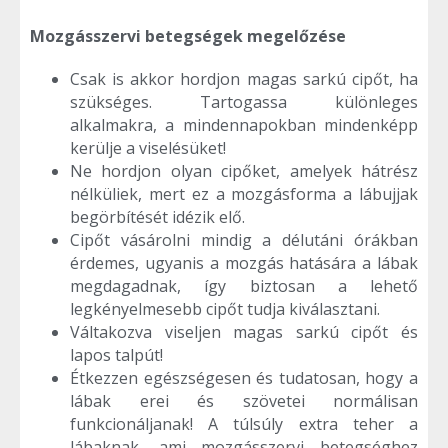
Mozgásszervi betegségek megelőzése
Csak is akkor hordjon magas sarkú cipőt, ha
szükséges. Tartogassa különleges
alkalmakra, a mindennapokban mindenképp
kerülje a viselésüket!
Ne hordjon olyan cipőket, amelyek hátrész
nélküliek, mert ez a mozgásforma a lábujjak
begörbítését idézik elő.
Cipőt vásárolni mindig a délutáni órákban
érdemes, ugyanis a mozgás hatására a lábak
megdagadnak, így biztosan a lehető
legkényelmesebb cipőt tudja kiválasztani.
Váltakozva viseljen magas sarkú cipőt és
lapos talpút!
Étkezzen egészségesen és tudatosan, hogy a
lábak erei és szövetei normálisan
funkcionáljanak! A túlsúly extra teher a
lábaknak, ami mozgásszervi betegséghez