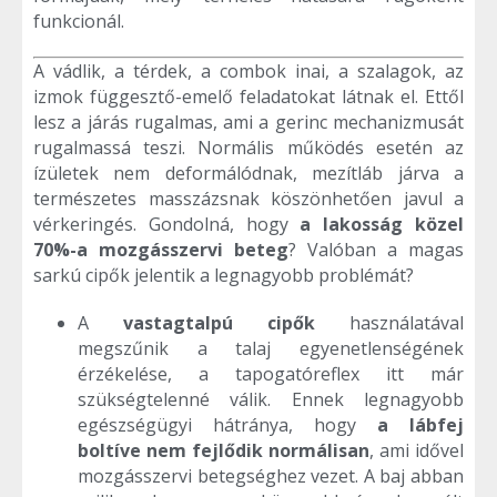
funkcionál.
A vádlik, a térdek, a combok inai, a szalagok, az
izmok függesztő-emelő feladatokat látnak el. Ettől
lesz a járás rugalmas, ami a gerinc mechanizmusát
rugalmassá teszi. Normális működés esetén az
ízületek nem deformálódnak, mezítláb járva a
természetes masszázsnak köszönhetően javul a
vérkeringés. Gondolná, hogy
a lakosság közel
70%-a mozgásszervi beteg
? Valóban a magas
sarkú cipők jelentik a legnagyobb problémát?
A
vastagtalpú cipők
használatával
megszűnik a talaj egyenetlenségének
érzékelése, a tapogatóreflex itt már
szükségtelenné válik. Ennek legnagyobb
egészségügyi hátránya, hogy
a lábfej
boltíve nem fejlődik normálisan
, ami idővel
mozgásszervi betegséghez vezet. A baj abban