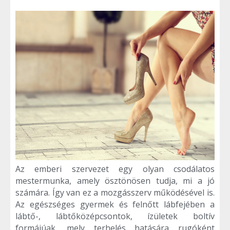
Az emberi szervezet egy olyan csodálatos
mestermunka, amely ösztönösen tudja, mi a jó
számára. Így van ez a mozgásszerv működésével is.
Az egészséges gyermek és felnőtt lábfejében a
lábtő-, lábtőközépcsontok, ízületek boltív
formájúak, mely terhelés hatására rugóként