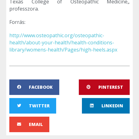
Texas College of Osteopathic Medicine„
professzora.
Forrás:
http://www.osteopathic.org/osteopathic-
health/about-your-health/health-conditions-
library/womens-health/Pages/high-heels.aspx
FACEBOOK
PINTEREST
TWITTER
LINKEDIN
EMAIL