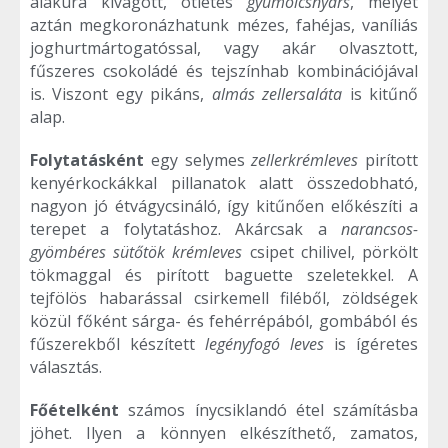
alakúra kivágott, ötletes
gyümölcsnyárs
, melyet
aztán megkoronázhatunk mézes, fahéjas, vaníliás
joghurtmártogatóssal, vagy akár olvasztott,
fűszeres csokoládé és tejszínhab kombinációjával
is. Viszont egy pikáns,
almás zellersaláta
is kitűnő
alap.
Folytatásként
egy selymes
zellerkrémleves
pirított
kenyérkockákkal pillanatok alatt összedobható,
nagyon jó étvágycsináló, így kitűnően előkészíti a
terepet a folytatáshoz. Akárcsak a
narancsos-
gyömbéres sütőtök krémleves
csipet chilivel, pörkölt
tökmaggal és pirított baguette szeletekkel. A
tejfölös habarással csirkemell filéből, zöldségek
közül főként sárga- és fehérrépából, gombából és
fűszerekből készített
legényfogó leves
is ígéretes
választás.
Főételként
számos ínycsiklandó étel számításba
jöhet. Ilyen a könnyen elkészíthető, zamatos,