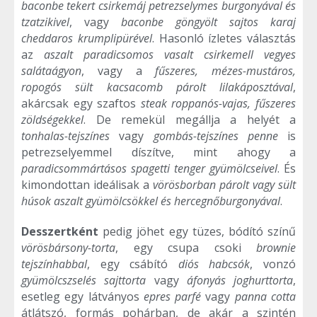
baconbe tekert csirkemáj petrezselymes burgonyával és
tzatzikivel
, vagy
baconbe göngyölt sajtos karaj
cheddaros krumplipürével
. Hasonló ízletes választás
az
aszalt paradicsomos vasalt csirkemell vegyes
salátaágyon
, vagy a
fűszeres, mézes-mustáros,
ropogós sült kacsacomb párolt lilakáposztával
,
akárcsak egy szaftos
steak roppanós-vajas, fűszeres
zöldségekkel
. De remekül megállja a helyét a
tonhalas-tejszínes
vagy
gombás-tejszínes penne
is
petrezselyemmel díszítve, mint ahogy a
paradicsommártásos spagetti tenger gyümölcseivel
. És
kimondottan ideálisak a
vörösborban párolt vagy sült
húsok aszalt gyümölcsökkel és hercegnőburgonyával
.
Desszertként
pedig jöhet egy tüzes, bódító színű
vörösbársony-torta
, egy csupa csoki
brownie
tejszínhabbal
, egy csábító
diós habcsók
, vonzó
gyümölcszselés sajttorta
vagy
áfonyás joghurttorta
,
esetleg egy látványos
epres parfé
vagy
panna cotta
átlátszó, formás pohárban, de akár a szintén