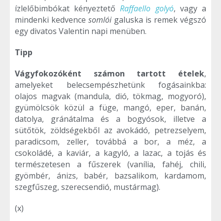
ízlelőbimbókat kényeztető
Raffaello golyó
, vagy a
mindenki kedvence
somlói
galuska is remek végszó
egy divatos Valentin napi menüben.
Tipp
Vágyfokozóként számon tartott ételek
,
amelyeket belecsempészhetünk fogásainkba:
olajos magvak (mandula, dió, tökmag, mogyoró),
gyümölcsök közül a füge, mangó, eper, banán,
datolya, gránátalma és a bogyósok, illetve a
sütőtök, zöldségekből az avokádó, petrezselyem,
paradicsom, zeller, továbbá a bor, a méz, a
csokoládé, a kaviár, a kagyló, a lazac, a tojás és
természetesen a fűszerek (vanília, fahéj, chili,
gyömbér, ánizs, babér, bazsalikom, kardamom,
szegfűszeg, szerecsendió, mustármag).
(x)