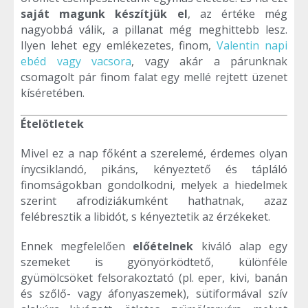
saját magunk készítjük el
, az értéke még
nagyobbá válik, a pillanat még meghittebb lesz.
Ilyen lehet egy emlékezetes, finom,
Valentin napi
ebéd vagy vacsora
, vagy akár a párunknak
csomagolt pár finom falat egy mellé rejtett üzenet
kíséretében.
Ételötletek
Mivel ez a nap főként a szerelemé, érdemes olyan
ínycsiklandó, pikáns, kényeztető és tápláló
finomságokban gondolkodni, melyek a hiedelmek
szerint afrodiziákumként hathatnak, azaz
felébresztik a libidót, s kényeztetik az érzékeket.
Ennek megfelelően
előételnek
kiváló alap egy
szemeket is gyönyörködtető, különféle
gyümölcsöket felsorakoztató (pl. eper, kivi, banán
és szőlő- vagy áfonyaszemek), sütiformával szív