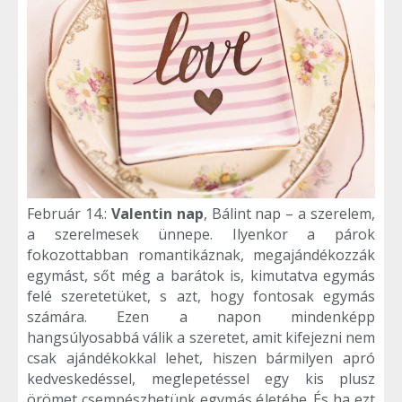
Február 14.:
Valentin nap
, Bálint nap – a szerelem,
a szerelmesek ünnepe. Ilyenkor a párok
fokozottabban romantikáznak, megajándékozzák
egymást, sőt még a barátok is, kimutatva egymás
felé szeretetüket, s azt, hogy fontosak egymás
számára. Ezen a napon mindenképp
hangsúlyosabbá válik a szeretet, amit kifejezni nem
csak ajándékokkal lehet, hiszen bármilyen apró
kedveskedéssel, meglepetéssel egy kis plusz
örömet csempészhetünk egymás életébe. És ha ezt