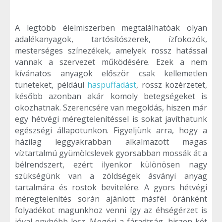
A legtöbb élelmiszerben megtalálhatóak olyan
adalékanyagok, tartósítószerek, ízfokozók,
mesterséges színezékek, amelyek rossz hatással
vannak a szervezet működésére. Ezek a nem
kívánatos anyagok először csak kellemetlen
tüneteket, például
haspuffadást
, rossz közérzetet,
később azonban akár komoly betegségeket is
okozhatnak. Szerencsére van megoldás, hiszen már
egy hétvégi méregtelenítéssel is sokat javíthatunk
egészségi állapotunkon. Figyeljünk arra, hogy a
házilag leggyakrabban alkalmazott magas
víztartalmú gyümölcslevek gyorsabban mossák át a
bélrendszert, ezért ilyenkor különösen nagy
szükségünk van a zöldségek ásványi anyag
tartalmára és rostok bevitelére. A gyors hétvégi
méregtelenítés során ajánlott másfél óránként
folyadékot magunkhoz venni így az éhségérzet is
jóval enyhébb lesz. Megéri a fáradtság, hiszen két