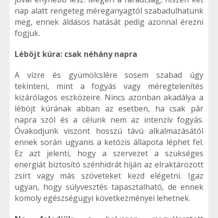
nap alatt rengeteg méreganyagtól szabadulhatunk
meg, ennek áldásos hatását pedig azonnal érezni
fogjuk.
Léböjt kúra: csak néhány napra
A vízre és gyümölcslére sosem szabad úgy
tekinteni, mint a fogyás vagy méregtelenítés
kizárólagos eszközeire. Nincs azonban akadálya a
léböjt kúrának abban az esetben, ha csak pár
napra szól és a célunk nem az intenzív fogyás.
Óvakodjunk viszont hosszú távú alkalmazásától
ennek során ugyanis a ketózis állapota léphet fel.
Ez azt jelenti, hogy a szervezet a szükséges
energiát biztosító szénhidrát híján az elraktározott
zsírt vagy más szöveteket kezd elégetni. Igaz
ugyan, hogy súlyvesztés tapasztalható, de ennek
komoly egészségügyi következményei lehetnek.