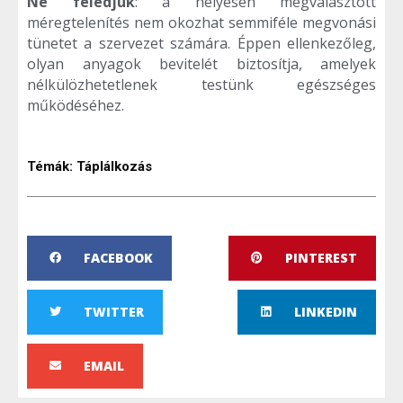
Ne feledjük
: a helyesen megválasztott
méregtelenítés nem okozhat semmiféle megvonási
tünetet a szervezet számára. Éppen ellenkezőleg,
olyan anyagok bevitelét biztosítja, amelyek
nélkülözhetetlenek testünk egészséges
működéséhez.
Témák:
Táplálkozás
FACEBOOK
PINTEREST
TWITTER
LINKEDIN
EMAIL