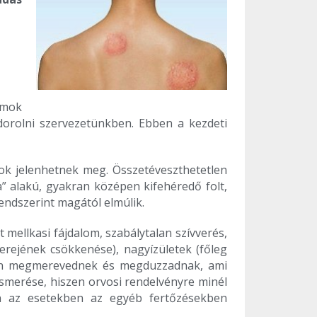
umok
dorolni szervezetünkben. Ebben a kezdeti
ltok jelenhetnek meg. Összetéveszthetetlen
a” alakú, gyakran középen kifehéredő folt,
ndszerint magától elmúlik.
t mellkasi fájdalom, szabálytalan szívverés,
erejének csökkenése), nagyízületek (főleg
bban megmerevednek és megduzzadnak, ami
smerése, hiszen orvosi rendelvényre minél
n az esetekben az egyéb fertőzésekben