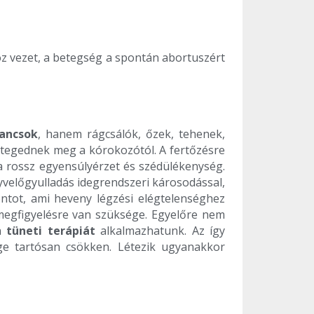
oz vezet, a betegség a spontán abortuszért
ancsok
, hanem rágcsálók, őzek, tehenek,
betegednek meg a kórokozótól. A fertőzésre
 a rossz egyensúlyérzet és szédülékenység.
gyvelőgyulladás idegrendszeri károsodással,
ntot, ami heveny légzési elégtelenséghez
s megfigyelésre van szüksége. Egyelőre nem
án
tüneti terápiát
alkalmazhatunk. Az így
ge tartósan csökken. Létezik ugyanakkor