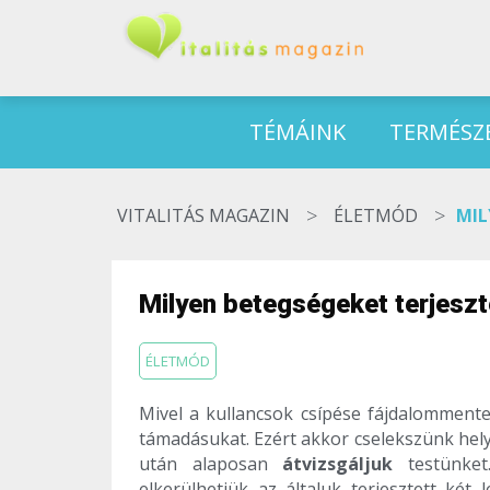
TÉMÁINK
TERMÉSZ
>
>
VITALITÁS MAGAZIN
ÉLETMÓD
MIL
Milyen betegségeket terjeszt
ÉLETMÓD
Mivel a kullancsok csípése fájdalomment
támadásukat. Ezért akkor cselekszünk hely
után alaposan
átvizsgáljuk
testünket.
elkerülhetjük az általuk terjesztett ké