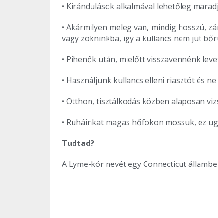
• Kirándulások alkalmával lehetőleg maradj
• Akármilyen meleg van, mindig hosszú, zá
vagy zokninkba, így a kullancs nem jut bő
• Pihenők után, mielőtt visszavennénk leve
• Használjunk kullancs elleni riasztót és 
• Otthon, tisztálkodás közben alaposan vi
• Ruháinkat magas hőfokon mossuk, ez ugya
Tudtad?
A Lyme-kór nevét egy Connecticut állambeli