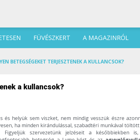
ETESEN
FÜVÉSZKERT
A MAGAZINRÓL
YEN BETEGSÉGEKET TERJESZTENEK A KULLANCSOK?
enek a kullancsok?
es és helyük sem viszket, nem mindig vesszük észre azonn
esen, ha minden kirándulással, szabadtéri munkával töltött
 Figyeljük szervezetünk jelzéseit a későbbiekben is,
t legfontosabb betegség a Lyme-kórt és az
agyvelőgyull