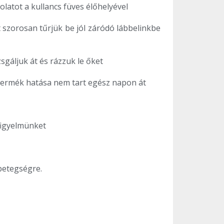
latot a kullancs füves élőhelyével
 szorosan tűrjük be jól záródó lábbelinkbe
sgáljuk át és rázzuk le őket
b termék hatása nem tart egész napon át
figyelmünket
 betegségre.