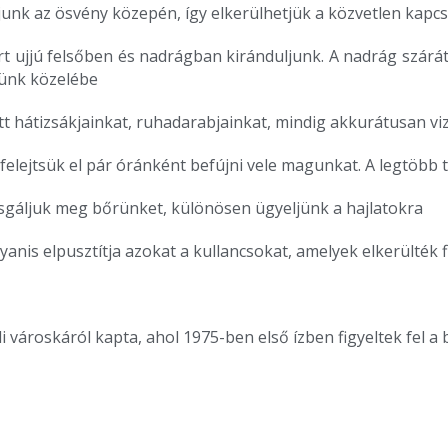
unk az ösvény közepén, így elkerülhetjük a közvetlen kapcso
rt ujjú felsőben és nadrágban kiránduljunk. A nadrág szárát
rünk közelébe
tt hátizsákjainkat, ruhadarabjainkat, mindig akkurátusan viz
ne felejtsük el pár óránként befújni vele magunkat. A legtöb
zsgáljuk meg bőrünket, különösen ügyeljünk a hajlatokra
nis elpusztítja azokat a kullancsokat, amelyek elkerülték 
 városkáról kapta, ahol 1975-ben első ízben figyeltek fel a