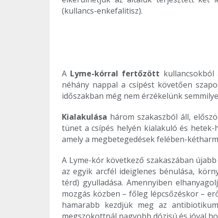
(kullancs-enkefalitisz).
A
Lyme-kórral fertőzött
kullancsokból 
néhány nappal a csípést követően szapor
időszakban még nem érzékelünk semmilye
Kialakulása
három szakaszból áll, előszö
tünet a csípés helyén kialakuló és hetek-
amely a megbetegedések felében-kétharmad
A Lyme-kór következő szakaszában újab
az egyik arcfél ideiglenes bénulása, kör
térd) gyulladása. Amennyiben elhanyago
mozgás közben – főleg lépcsőzéskor – erő
hamarabb kezdjük meg az antibiotikum
megszokottnál nagyobb dózisú és jóval ho