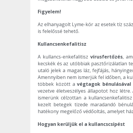
Figyelem!
Az elhanyagolt Lyme-kór az esetek tíz sz
is felelőssé tehető.
Kullancsenkefalitisz
A kullancs-enkefalitisz
vírusfertőzés
, am
kecskék és az utóbbiak pasztőrizálatlan t
utaló jelek a magas láz, fejfájás, hányin
Amennyiben nem ismerjük fel időben, a kull
többek között a
végtagok bénulásával 
vezetve életveszélyes állapotot hoz létre
ismerünk célzottan a kullancsenkefalitis
kezelt betegek tizede maradandó bénulá
hatékony megelőző védőoltás, amelyet há
Hogyan kerüljük el a kullancscsípést