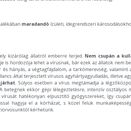
ázalékában
maradandó
ízületi, idegrendszeri károsodásokh
ely kizárólag állatról emberre terjed.
Nem csupán a kull
eje is hordozója lehet a vírusnak, bár ezek az állatok nem 
ger és hányás, a végtagfájdalom, a tarkómerevség, valamint
ancs által terjesztett vírusos agyhártyagyulladás, illetve a
járhat
. Súlyos esetben a vírus megtámadja a légzőközpo
. A betegnek ekkor gépi lélegeztetésre, intenzív osztályo
z vírusát hatékonyan elpusztító gyógyszereket, így csup
ssal hagyja el a kórházat, s közel felük munkaképessé
ziorvosunktól kérhetünk.