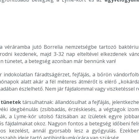
a véráramba jutó Borrelia nemzetségbe tartozó baktéri
odni kezdenek, majd 3-32 nap elteltével elkezdenek ván
n tünetet, a betegség azonban már bennünk van!
r indokolatlan fáradtságérzet, fejfájás, a bőrön vándorfo
hónapok alatt akár a fél méteres átmérőt is elérő „kokárd
ában észlelhető. Nem jár fájdalommal vagy viszketéssel re
b
tünetek
társulhatnak: állandósulhat a fejfájás, jelentkezhe
nyéki idegbénulás (zsibbadás, érzéskiesés, a végtagok izom
lják, a Lyme-kór utolsó fázisában az ízületek egyre jo
s fájdalmakat okoz. Nagyon fontos a betegség időbeni feli
os kezelést, annál gyorsabb lesz a gyógyulás. Ezekbe
sszabb ideig tartó antibiotikumkúrára van szükség.