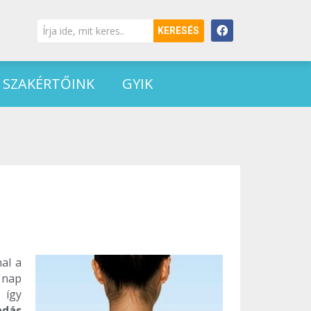
KERESÉS
SZAKÉRTŐINK
GYIK
al a
 nap
 így
adás