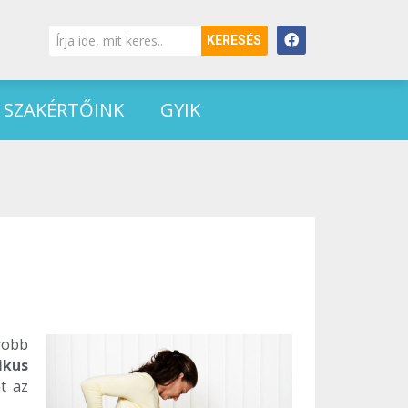
KERESÉS
SZAKÉRTŐINK
GYIK
yobb
ikus
t az