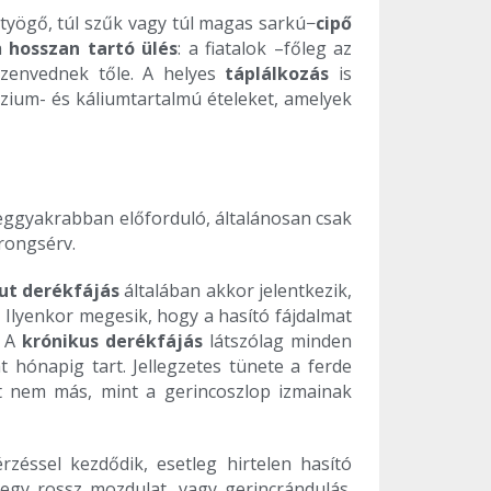
ötyögő, túl szűk vagy túl magas sarkú−
cipő
 a
hosszan tartó ülés
: a fiatalok –főleg az
szenvednek tőle. A helyes
táplálkozás
is
zium- és káliumtartalmú ételeket, amelyek
leggyakrabban előforduló, általánosan csak
rongsérv.
ut derékfájás
általában akkor jelentkezik,
 Ilyenkor megesik, hogy a hasító fájdalmat
. A
krónikus derékfájás
látszólag minden
t hónapig tart. Jellegzetes tünete a ferde
 nem más, mint a gerincoszlop izmainak
zéssel kezdődik, esetleg hirtelen hasító
 egy rossz mozdulat, vagy gerincrándulás.