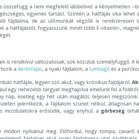
s összefügg a nem megfelelő lábbelivel: a kényelmetlen –l
egészséges, egyenes tartást. Szintén a hátfájás oka lehet
uló fájdalma, de az ülőmunkát végzők is rendszeresen 
 a hátfájástól, fogyasszunk minél több E-vitamin-, magné
égét.
tek is rendkívül változatosak, sok közülük személyfüggő. A 
rtozik a
derékfájás
, a nyaki fájdalom, a
lumbágó
és a porcko
uló hátfájás, legyen szó akut, vagy krónikus fajtájáról.
Ak
dául egy nehezebb tárgyat meghajolva emelünk fel a földről.
ny nap, esetleg egy hét után magától, teljesen megszűnik
ületén jelentkezik, a fájdalom szünet nélkül, átlagosan ha
yos mozdulatokra erősödik, vagy enyhül: a
görbeség
tehát
e módon nyilvánul meg. Előfordul, hogy tompa, zavaró ér
megjelenő fájdalom akut nyaki fájdalomra utal: kiválthatja