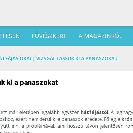
ETESEN
FÜVÉSZKERT
A MAGAZINRÓL
ÁTFÁJÁS OKAI | VIZSGÁLTASSUK KI A PANASZOKAT
uk ki a panaszokat
dett már életében legalább egyszer
hátfájástól
. A legnag
shoz, ezért nem derül ki a panaszok eredete. Főleg a
krón
ütt élni a problémával, ami hosszú távon jelentősen ron
akoribb okait.