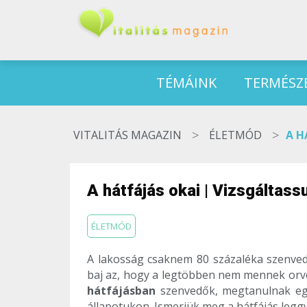
TÉMÁINK
TERMÉSZ
>
>
VITALITÁS MAGAZIN
ÉLETMÓD
A H
A hátfájás okai | Vizsgáltass
ÉLETMÓD
A lakosság csaknem 80 százaléka szenve
baj az, hogy a legtöbben nem mennek orvo
hátfájásban
szenvedők, megtanulnak egy
állapotukon. Ismerjük meg a hátfájás leggy