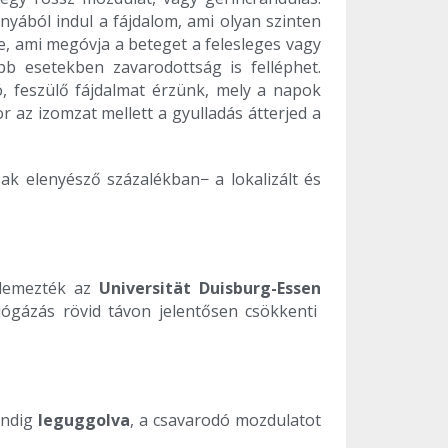
yából indul a fájdalom, ami olyan szinten
e, ami megóvja a beteget a felesleges vagy
abb esetekben zavarodottság is felléphet.
zó, feszülő fájdalmat érzünk, mely a napok
r az izomzat mellett a gyulladás átterjed a
ak elenyésző százalékban− a lokalizált és
 elemezték az
Universität Duisburg-Essen
jógázás rövid távon jelentősen csökkenti
indig
leguggolva
, a csavarodó mozdulatot