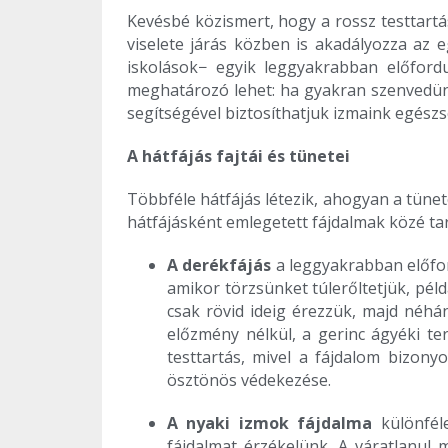
Kevésbé közismert, hogy a rossz testtartá
viselete járás közben is akadályozza az 
iskolások− egyik leggyakrabban előford
meghatározó lehet: ha gyakran szenvedünk
segítségével biztosíthatjuk izmaink egészs
A hátfájás fajtái és tünetei
Többféle hátfájás létezik, ahogyan a tüne
hátfájásként emlegetett fájdalmak közé ta
A derékfájás
a leggyakrabban előford
amikor törzsünket túlerőltetjük, pél
csak rövid ideig érezzük, majd néhá
előzmény nélkül, a gerinc ágyéki ter
testtartás, mivel a fájdalom bizon
ösztönös védekezése.
A nyaki izmok fájdalma
különfél
fájdalmat érzékelünk. A váratlanul 