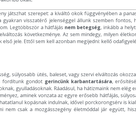
ny játszhat szerepet: a kiváltó okok függvényében a pana
 gyakran visszatérő jelenséggel állunk szemben fontos, 
dalom. Legtöbbször a hátfájás
nem betegség
, inkább a hely
 elváltozás következménye. Az sem mindegy, milyen életko
k első jele. Ettől sem kell azonban megijedni: kellő odafigyel
ég, súlyosabb ütés, baleset, vagy szervi elváltozás okozz
n fordítunk gondot
gerincünk karbantartására
, erősíté
soknak, gyulladásoknak. Ráadásul, ha hátizmaink nem elég e
ményez, aminek vonzata az egyre erősebb hátfájás, súlyosa
óhatatlanul kopásnak indulnak, idővel porckorongsérv is kia
i nem csak a mozgásszegény életmóddal jár együtt, his