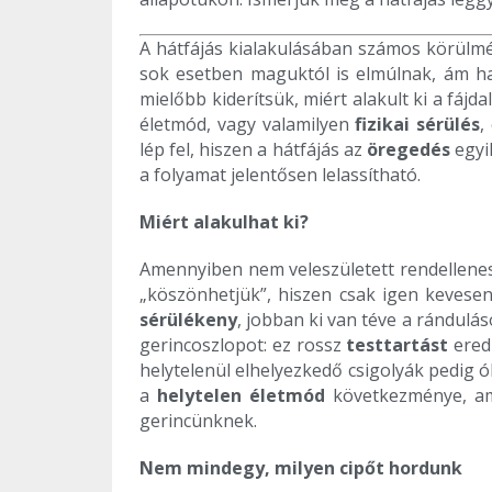
A hátfájás kialakulásában számos körülmé
sok esetben maguktól is elmúlnak, ám ha
mielőbb kiderítsük, miért alakult ki a fáj
életmód, vagy valamilyen
fizikai sérülés
,
lép fel, hiszen a hátfájás az
öregedés
egyi
a folyamat jelentősen lelassítható.
Miért alakulhat ki?
Amennyiben nem veleszületett rendelleness
„köszönhetjük”, hiszen csak igen kevese
sérülékeny
, jobban ki van téve a rándulá
gerincoszlopot: ez rossz
testtartást
ered
helytelenül elhelyezkedő csigolyák pedig 
a
helytelen életmód
következménye, am
gerincünknek.
Nem mindegy, milyen cipőt hordunk