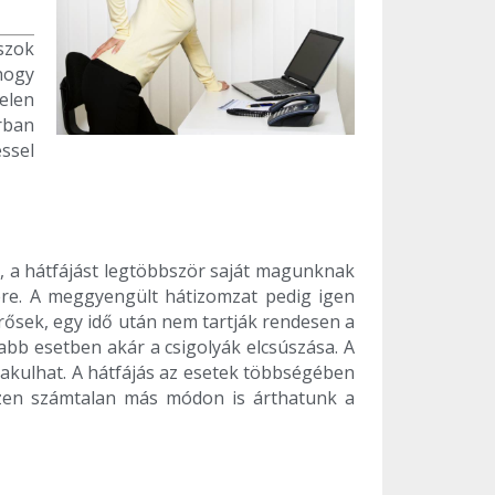
szok
hogy
telen
rban
éssel
a, a hátfájást legtöbbször saját magunknak
sére. A meggyengült hátizomzat pedig igen
rősek, egy idő után nem tartják rendesen a
bb esetben akár a csigolyák elcsúszása. A
lakulhat. A hátfájás az esetek többségében
zen számtalan más módon is árthatunk a