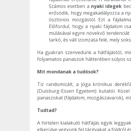
Számos esetben a
nyaki idegek
becs
erősödik, hogy megakadályozza a nyak
ösztönös mozgástól. Ezt a fájdal
Előfordul, hogy a nyaki fájdalom csa
múlásával egyre növekvő tendenciát mu
tarkó, és váll izomzata felé, mely sok
Ha gyakran szenvedünk a hátfájástól, min
folyamatos panaszok hátterében súlyos sz
Mit mondanak a tudósok?
Tíz randomizált, a jóga krónikus derékf
(Duisburg-Essen Egyetem) kutatói. Köze
panaszokat (fájdalom, mozgászavarok), mí
Tudtad?
A hirtelen kialakuló hátfájás egyik leggy
elkerülve vegyünk fel tárgyakat a földről é