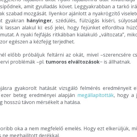
ípődnek, amit gyulladás követ. Leggyakrabban a tarkó irán
 szabad mozgását. Ilyenkor ajánlott a nyakrögzítő viselet
mat gyakran
hányinger
, szédülés, fülzúgás kíséri, súlyos
k lassan alakul ki: eső jelei, hogy fejünket elfordítva hú
tat. A nyaki fejfájás ritkábban kialakuló „változata”, miko
szor egészen a kézfejig terjedhet.
él előbb próbáljuk feltárni az okát, mivel –szerencsére cs
ervi problémák –pl.
tumoros elváltozások
− is állhatnak.
ájásra gyakorolt hatását vizsgáló felmérés eredményeit
l ezer beteg eredményei alapján
megállapították
, hogy a 
g hosszú távon mérsékelt a hatása.
akoribb oka a nem megfelelő emelés. Hogy ezt elkerüljük, m
s ne meghajlított derékkal.