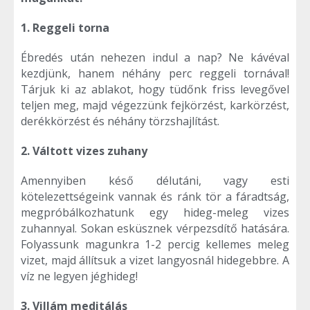
1. Reggeli torna
Ébredés után nehezen indul a nap? Ne kávéval
kezdjünk, hanem néhány perc reggeli tornával!
Tárjuk ki az ablakot, hogy tüdőnk friss levegővel
teljen meg, majd végezzünk fejkörzést, karkörzést,
derékkörzést és néhány törzshajlítást.
2. Váltott vizes zuhany
Amennyiben késő délutáni, vagy esti
kötelezettségeink vannak és ránk tör a fáradtság,
megpróbálkozhatunk egy hideg-meleg vizes
zuhannyal. Sokan esküsznek vérpezsdítő hatására.
Folyassunk magunkra 1-2 percig kellemes meleg
vizet, majd állítsuk a vizet langyosnál hidegebbre. A
víz ne legyen jéghideg!
3. Villám meditálás