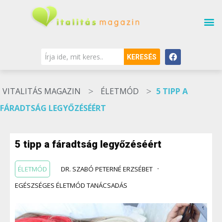
KERESÉS
>
>
VITALITÁS MAGAZIN
ÉLETMÓD
5 TIPP A
FÁRADTSÁG LEGYŐZÉSÉÉRT
5 tipp a fáradtság legyőzéséért
ÉLETMÓD
DR. SZABÓ PETERNÉ ERZSÉBET
EGÉSZSÉGES ÉLETMÓD TANÁCSADÁS