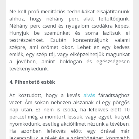
Ne kell profi meditációs technikákat elsajátítanunk
ahhoz, hogy néhány perc alatt feltöltődjünk.
Néhány perc csend és nyugalom csodákra képes.
Hunyjuk be szemünket és sorra lazítsuk el
testrészeinket. Ezután koncentráljunk valami
szépre, ami örömet okoz. Lehet ez egy kedves
emlék, egy szép táj, vagy elképzelhetjük magunkat
a jövőben, amint boldogan és egészségesen
tevékenykedünk.
4. Pihentető esték
Az köztudott, hogy a kevés
alvás
fáradtsághoz
vezet. Ám sokan nehezen alszanak el egy pörgős
nap után. Ez nem is csoda, ha lefekvés előtt 10
perccel még a monitort lessük, vagy egyéb kütyüt
nyomkodunk, esetleg akciófilmet nézünk a tévében.
Ha azonban lefekvés előtt egy órával már
lekapcsoljuk a tévét és a számítógépet, könnyebb