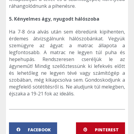
ráhangolódnunk a pihenésre.
5. Kényelmes ágy, nyugodt hálószoba
Ha 7-8 óra alvás után sem ébredünk kipihenten,
érdemes átvizsgálnunk hálószobánkat. Vegyük
szemügyre az ágyat: a matrac állapota a
legfontosabb. A matrac ne legyen túl puha és
hepehupás. Rendszeresen cseréljük le az
ágyneműt! Mindig szellőztessünk ki lefekvés előtt
és lehetőleg ne legyen tévé vagy számítógép a
szobában, még kikapcsolva sem. Gondoskodjunk a
megfelelő sötétítésről is. Ne aludjunk túl melegben,
éjszaka a 19-21 fok az ideális.
FACEBOOK
PINTEREST