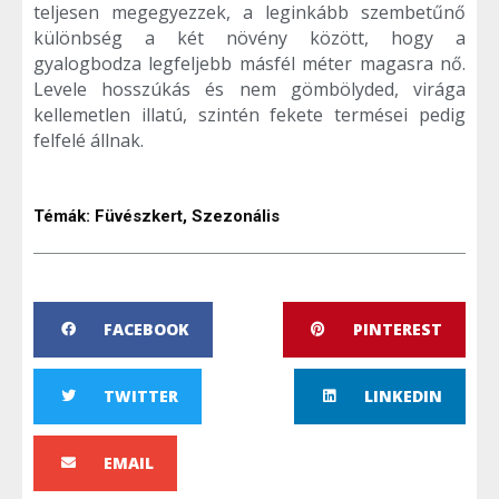
teljesen megegyezzek, a leginkább szembetűnő
különbség a két növény között, hogy a
gyalogbodza legfeljebb másfél méter magasra nő.
Levele hosszúkás és nem gömbölyded, virága
kellemetlen illatú, szintén fekete termései pedig
felfelé állnak.
Témák:
Füvészkert
,
Szezonális
FACEBOOK
PINTEREST
TWITTER
LINKEDIN
EMAIL