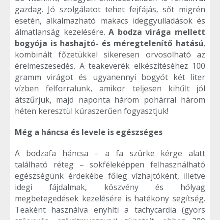
gazdag. Jó szolgálatot tehet fejfájás, sőt migrén
esetén, alkalmazható makacs ideggyulladások és
álmatlanság kezelésére.
A bodza virága mellett
bogyója is hashajtó- és méregtelenítő hatású
,
kombinált főzetükkel sikeresen orvosolható az
érelmeszesedés. A teakeverék elkészítéséhez 100
gramm virágot és ugyanennyi bogyót két liter
vízben felforralunk, amikor teljesen kihűlt jól
átszűrjük, majd naponta három pohárral három
héten keresztül kúraszerűen fogyasztjuk!
Még a háncsa és levele is egészséges
A bodzafa háncsa – a fa szürke kérge alatt
található réteg – sokféleképpen felhasználható
egészségünk érdekébe főleg vízhajtóként, illetve
idegi fájdalmak, köszvény és hólyag
megbetegedések kezelésére is hatékony segítség.
Teaként használva enyhíti a tachycardia (gyors