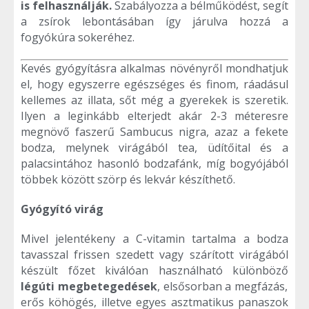
is felhasználják.
Szabályozza a bélműködést, segít
a zsírok lebontásában így járulva hozzá a
fogyókúra sokeréhez.
Kevés gyógyításra alkalmas növényről mondhatjuk
el, hogy egyszerre egészséges és finom, ráadásul
kellemes az illata, sőt még a gyerekek is szeretik.
Ilyen a leginkább elterjedt akár 2-3 méteresre
megnövő faszerű Sambucus nigra, azaz a fekete
bodza, melynek virágából tea, üdítőital és a
palacsintához hasonló bodzafánk, míg bogyójából
többek között szörp és lekvár készíthető.
Gyógyító virág
Mivel jelentékeny a C-vitamin tartalma a bodza
tavasszal frissen szedett vagy szárított virágából
készült főzet kiválóan használható különböző
légúti megbetegedések
, elsősorban a megfázás,
erős köhögés, illetve egyes asztmatikus panaszok