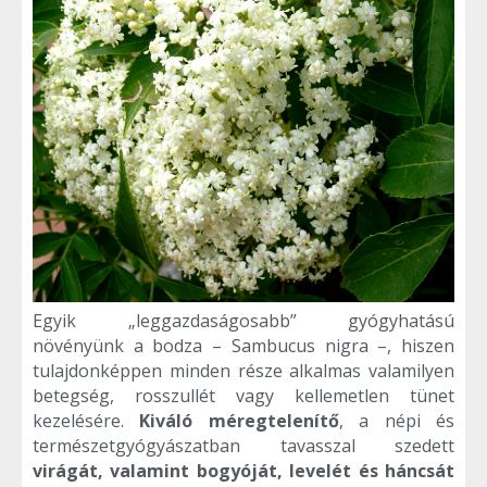
Egyik „leggazdaságosabb” gyógyhatású
növényünk a bodza – Sambucus nigra –, hiszen
tulajdonképpen minden része alkalmas valamilyen
betegség, rosszullét vagy kellemetlen tünet
kezelésére.
Kiváló méregtelenítő
, a népi és
természetgyógyászatban tavasszal szedett
virágát, valamint bogyóját, levelét és háncsát