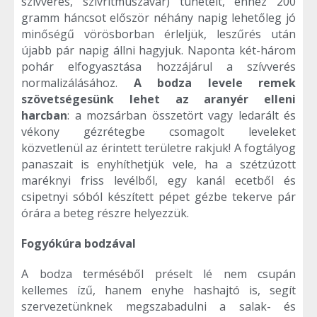
szívverés, szívritmuszavar) tüneteit, ehhez 200
gramm háncsot először néhány napig lehetőleg jó
minőségű vörösborban érleljük, leszűrés után
újabb pár napig állni hagyjuk. Naponta két-három
pohár elfogyasztása hozzájárul a szívverés
normalizálásához.
A bodza levele remek
szövetségesünk lehet az aranyér elleni
harcban
: a mozsárban összetört vagy ledarált és
vékony gézrétegbe csomagolt leveleket
közvetlenül az érintett területre rakjuk! A fogtályog
panaszait is enyhíthetjük vele, ha a szétzúzott
maréknyi friss levélből, egy kanál ecetből és
csipetnyi sóból készített pépet gézbe tekerve pár
órára a beteg részre helyezzük.
Fogyókúra bodzával
A bodza terméséből préselt lé nem csupán
kellemes ízű, hanem enyhe hashajtó is, segít
szervezetünknek megszabadulni a salak- és