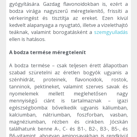
gyógyítására. Gazdag flavonoidokban is, ezért a
bodza virága nagyszerű méregtelenítő, frissíti a
vérkeringést és tisztítja az ereket. Ezen kívül
kedvelt alapanyaga a nyugtató, illetve a vizelethajtó
teáknak, valamint borogatásként a
szemgyulladás
ellen is hatásos.
A bodza termése méregtelenít
A bodza termése – csak teljesen érett állapotban
szabad szüretelni az éretlen bogyók ugyanis a
szénhidrát, proteinek, flavonoidok, rostok,
tanninok, pektineket, valamint szerves savak és
nyomelemek mellett meglehetősen nagy
mennyiségű ciánt is tartalmaznak – igazi
egészségbomba: bővelkedik ugyanis káliumban,
kalciumban, nátriumban, foszforban, vasban,
magnéziumban, rézben és cinkben. Jócskán
találhatunk benne A-, C- és B1-, B2-, B3-, B5-, és
B6-vitamint, ahogyan aminosavakban is rendkívül