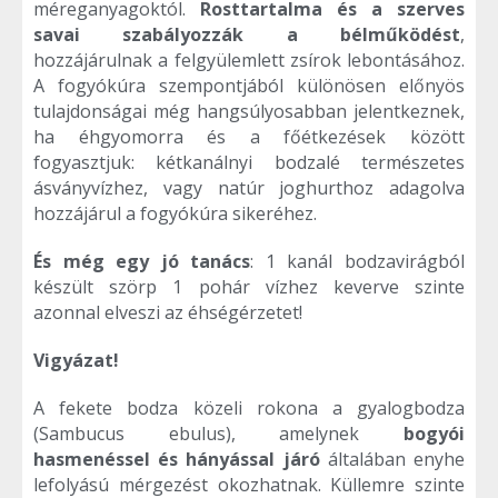
méreganyagoktól.
Rosttartalma és a szerves
savai szabályozzák a bélműködést
,
hozzájárulnak a felgyülemlett zsírok lebontásához.
A fogyókúra szempontjából különösen előnyös
tulajdonságai még hangsúlyosabban jelentkeznek,
ha éhgyomorra és a főétkezések között
fogyasztjuk: kétkanálnyi bodzalé természetes
ásványvízhez, vagy natúr joghurthoz adagolva
hozzájárul a fogyókúra sikeréhez.
És még egy jó tanács
: 1 kanál bodzavirágból
készült szörp 1 pohár vízhez keverve szinte
azonnal elveszi az éhségérzetet!
Vigyázat!
A fekete bodza közeli rokona a gyalogbodza
(Sambucus ebulus), amelynek
bogyói
hasmenéssel és hányással járó
általában enyhe
lefolyású mérgezést okozhatnak. Küllemre szinte