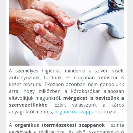
A személyes higiéniát mindenki a szívén viseli.
Zuhanyozunk, fürdünk, és napjában többször is
kezet mosunk. Eközben azonban nem gondolunk
arra, hogy miközben a kórokozókat alaposan
eltávolítjuk magunkról,
mérgeket is beviszünk a
szervezetünkbe
. Ezért válasszunk a káros
anyagoktól mentes,
organikus szappanok
közül.
A
organikus (természetes) szappanok
szinte
egyidősek a civilizációval. Az első, szappankészítő