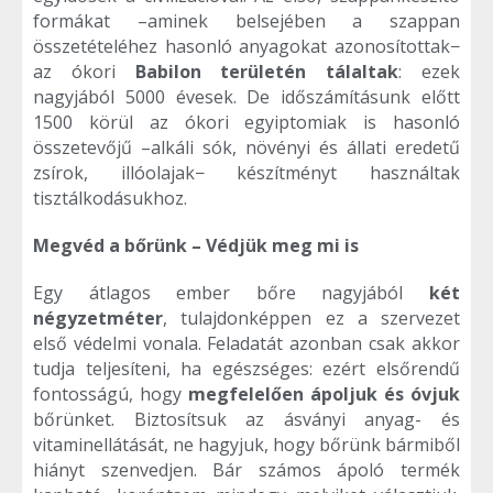
formákat –aminek belsejében a szappan
összetételéhez hasonló anyagokat azonosítottak−
az ókori
Babilon területén tálaltak
: ezek
nagyjából 5000 évesek. De időszámításunk előtt
1500 körül az ókori egyiptomiak is hasonló
összetevőjű –alkáli sók, növényi és állati eredetű
zsírok, illóolajak− készítményt használtak
tisztálkodásukhoz.
Megvéd a bőrünk – Védjük meg mi is
Egy átlagos ember bőre nagyjából
két
négyzetméter
, tulajdonképpen ez a szervezet
első védelmi vonala. Feladatát azonban csak akkor
tudja teljesíteni, ha egészséges: ezért elsőrendű
fontosságú, hogy
megfelelően ápoljuk és óvjuk
bőrünket. Biztosítsuk az ásványi anyag- és
vitaminellátását, ne hagyjuk, hogy bőrünk bármiből
hiányt szenvedjen. Bár számos ápoló termék