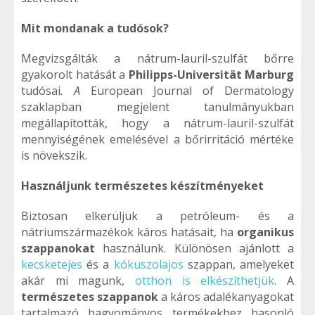
Mit mondanak a tudósok?
Megvizsgálták a nátrum-lauril-szulfát bőrre
gyakorolt hatását a
Philipps-Universität Marburg
tudósai
. A
European Journal of Dermatology
szaklapban megjelent tanulmányukban
megállapították, hogy a nátrum-lauril-szulfát
mennyiségének emelésével a bőrirritáció mértéke
is növekszik.
Használjunk természetes készítményeket
Biztosan elkerüljük a petróleum- és a
nátriumszármazékok káros hatásait, ha
organikus
szappanokat
használunk. Különösen ajánlott a
kecsketejes
és a
kókuszolajos
szappan, amelyeket
akár mi magunk,
otthon is elkészíthetjük
. A
természetes szappanok
a káros adalékanyagokat
tartalmazó hagyományos termékekhez hasonló