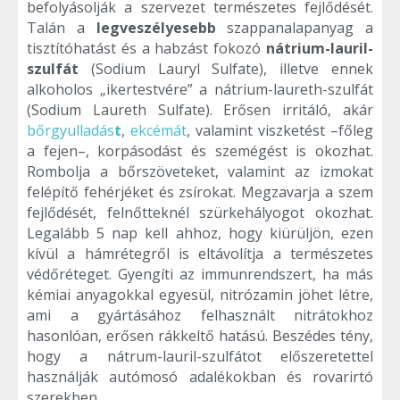
befolyásolják a szervezet természetes fejlődését.
Talán a
legveszélyesebb
szappanalapanyag a
tisztítóhatást és a habzást fokozó
nátrium-lauril-
szulfát
(Sodium Lauryl Sulfate), illetve ennek
alkoholos „ikertestvére” a nátrium-laureth-szulfát
(Sodium Laureth Sulfate). Erősen irritáló, akár
bőrgyulladás
t
,
ekcémát
, valamint viszketést –főleg
a fejen–, korpásodást és szemégést is okozhat.
Rombolja a bőrszöveteket, valamint az izmokat
felépítő fehérjéket és zsírokat. Megzavarja a szem
fejlődését, felnőtteknél szürkehályogot okozhat.
Legalább 5 nap kell ahhoz, hogy kiürüljön, ezen
kívül a hámrétegről is eltávolítja a természetes
védőréteget. Gyengíti az immunrendszert, ha más
kémiai anyagokkal egyesül, nitrózamin jöhet létre,
ami a gyártásához felhasznált nitrátokhoz
hasonlóan, erősen rákkeltő hatású. Beszédes tény,
hogy a nátrum-lauril-szulfátot előszeretettel
használják autómosó adalékokban és rovarirtó
szerekben.