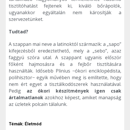
tisztítóhatást fejtenek ki, kiváló bőrápolók,
ugyanakkor egyáltalán nem károsítják a
szervezetünket.
Tudtad?
A szappan mai neve a latinoktól származik: a „sapo”
kifejezésből eredeztethető, mely a „sebo”, azaz
faggyú szóra utal. A szappant ugyanis először
főként hajmosásra és a fejbőr tisztítására
használták. Idősebb Plinius −ókori enciklopédista,
polihisztor− egyik művében meg is említette, hogy
nem ért egyet a tisztálkodószerek használatával.
Pedig
az ókori készítmények igen csak
ártalmatlanok
azokhoz képest, amiket manapság
az üzletek polcain tálalunk.
Témák:
Életmód