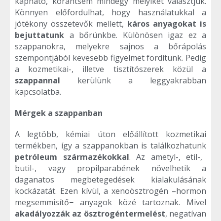
kapható, korántsem mindegy melyiket választjuk.
Könnyen előfordulhat, hogy használatukkal a
jótékony összetevők mellett,
káros anyagokat is
bejuttatunk
a bőrünkbe. Különösen igaz ez a
szappanokra, melyekre sajnos a bőrápolás
szempontjából kevesebb figyelmet fordítunk. Pedig
a kozmetikai-, illetve tisztítószerek közül a
szappannal
kerülünk a leggyakrabban
kapcsolatba.
Mérgek a szappanban
A legtöbb, kémiai úton előállított kozmetikai
termékben, így a szappanokban is találkozhatunk
petróleum származékokkal
. Az ametyl-, etil-,
butil-, vagy propilparabének növelhetik a
daganatos megbetegedések kialakulásának
kockázatát. Ezen kívül, a xenoösztrogén –hormon
megsemmisítő− anyagok közé tartoznak. Mivel
akadályozzák az ösztrogéntermelést
, negatívan