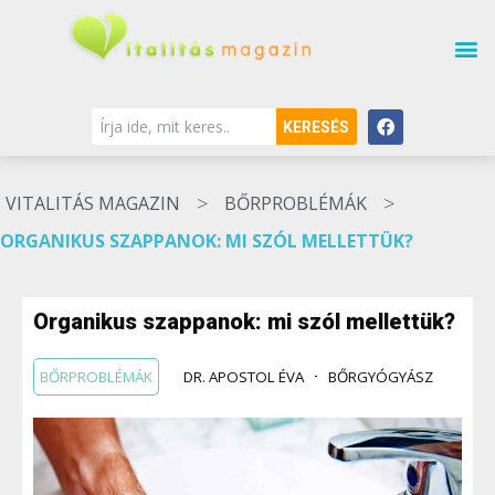
KERESÉS
>
>
VITALITÁS MAGAZIN
BŐRPROBLÉMÁK
ORGANIKUS SZAPPANOK: MI SZÓL MELLETTÜK?
Organikus szappanok: mi szól mellettük?
BŐRPROBLÉMÁK
DR. APOSTOL ÉVA
BŐRGYÓGYÁSZ