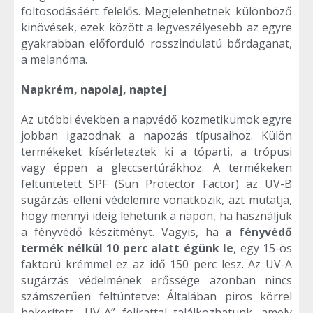
foltosodásáért felelős. Megjelenhetnek különböző
kinövések, ezek között a legveszélyesebb az egyre
gyakrabban előforduló rosszindulatú bőrdaganat,
a melanóma.
Napkrém, napolaj, naptej
Az utóbbi években a napvédő kozmetikumok egyre
jobban igazodnak a napozás típusaihoz. Külön
termékeket kísérleteztek ki a tóparti, a trópusi
vagy éppen a gleccsertúrákhoz. A termékeken
feltüntetett SPF (Sun Protector Factor) az UV-B
sugárzás elleni védelemre vonatkozik, azt mutatja,
hogy mennyi ideig lehetünk a napon, ha használjuk
a fényvédő készítményt. Vagyis, ha
a fényvédő
termék nélkül 10 perc alatt égünk le
, egy 15-ös
faktorú krémmel ez az idő 150 perc lesz. Az UV-A
sugárzás védelmének erőssége azonban nincs
számszerűen feltüntetve: Általában piros körrel
bekerített „UV-A” felirattal találkozhatunk, amely