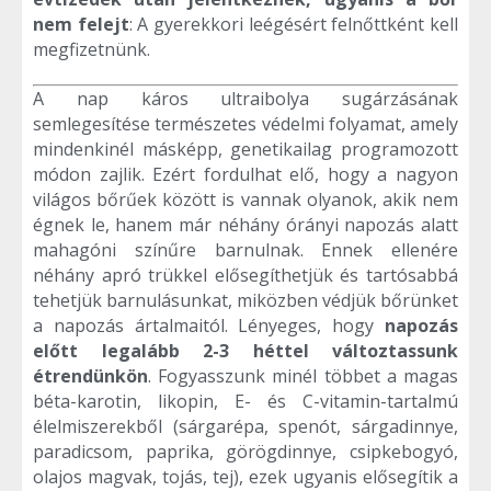
nem felejt
: A gyerekkori leégésért felnőttként kell
megfizetnünk.
A nap káros ultraibolya sugárzásának
semlegesítése természetes védelmi folyamat, amely
mindenkinél másképp, genetikailag programozott
módon zajlik. Ezért fordulhat elő, hogy a nagyon
világos bőrűek között is vannak olyanok, akik nem
égnek le, hanem már néhány órányi napozás alatt
mahagóni színűre barnulnak. Ennek ellenére
néhány apró trükkel elősegíthetjük és tartósabbá
tehetjük barnulásunkat, miközben védjük bőrünket
a napozás ártalmaitól. Lényeges, hogy
napozás
előtt legalább 2-3 héttel változtassunk
étrendünkön
. Fogyasszunk minél többet a magas
béta-karotin, likopin, E- és C-vitamin-tartalmú
élelmiszerekből (sárgarépa, spenót, sárgadinnye,
paradicsom, paprika, görögdinnye, csipkebogyó,
olajos magvak, tojás, tej), ezek ugyanis elősegítik a