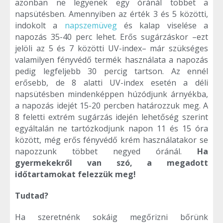
azonban ne legyenek egy óránál többet a
napsütésben. Amennyiben az érték 3 és 5 közötti,
indokolt a
napszemüveg
és kalap viselése a
napozás 35-40 perc lehet. Erős sugárzáskor –ezt
jelöli az 5 és 7 közötti UV-index– már szükséges
valamilyen fényvédő termék használata a napozás
pedig legfeljebb 30 percig tartson. Az ennél
erősebb, de 8 alatti UV-index esetén a déli
napsütésben mindenképpen húzódjunk árnyékba,
a napozás idejét 15-20 percben határozzuk meg. A
8 feletti extrém sugárzás idején lehetőség szerint
egyáltalán ne tartózkodjunk napon 11 és 15 óra
között, még erős fényvédő krém használatakor se
napozzunk többet negyed óránál.
Ha
gyermekekről van szó, a megadott
időtartamokat felezzük meg!
Tudtad?
Ha szeretnénk sokáig megőrizni bőrünk