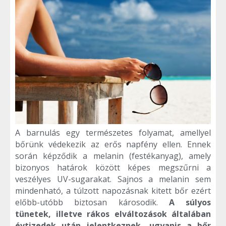
A barnulás egy természetes folyamat, amellyel
bőrünk védekezik az erős napfény ellen. Ennek
során képződik a melanin (festékanyag), amely
bizonyos határok között képes megszűrni a
veszélyes UV-sugarakat. Sajnos a melanin sem
mindenható, a túlzott napozásnak kitett bőr ezért
előbb-utóbb biztosan károsodik.
A súlyos
tünetek, illetve rákos elváltozások általában
évtizedek után jelentkeznek, ugyanis a bőr