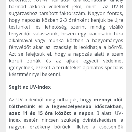
harmad akkora védelmet jelöl, mint az UV-B
sugárzáshoz társított faktorszám. Nagyon fontos,
hogy napozás közben 2-3 óránként kenjük be újra
testünket, és lehetőség szerint mindig vízálló
fényvédőt válasszunk, hiszen egy kiadósabb túra
alkalmával vagy munka közben a hagyományos
fényvédőt akár az izzadság is leoldhatja a bőrről.
Azt se felejtsük el, hogy a napozás alatt a szem
körüli zónák és az ajkak egyedi védelmet
igényelnek, ezeket a területeket ajánlatos speciális
készítménnyel bekenni.
Segít az UV-index
Az UV-indexből megtudhatjuk, hogy
mennyi időt
tölthetünk el a legveszélyesebb időszakban,
azaz 11 és 15 óra között a napon
. 3 alatti UV-
index esetén nincsen szükség óvintézkedésre, a
nagyon érzékeny bőrűek, illetve a csecsemők