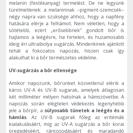
melanin (festékanyag) termelést. De ne legyünk
türelmetlenek: a melaninnak –pigment-szemcsék–
négy napra van szüksége ahhoz, hogy a napfény
hatására elérje a felhámot. Nem véletlen, hogy a
sötétebb, ezért „erősebbnek” gondolt bőr is
hajlamos a leégésre, ha hirtelen, és huzamosabb
ideig éri ultraibolya sugárzás. Mindenkinek ajánlott
tehát a fokozatos napozás, hiszen csak így
alakulhat ki a bőr természetes védelme.
UV-sugárzás a bőr ellensége
Amikor napozunk, bőrünket közvetlenül elérik a
káros UV-A és UV-B sugarak, amelyek átlagosan
két milliméter mélyen hatolnak a hámszövetbe. A
napozás során elégtelen védekezés legenyhébb
jele a bőrpír, a
súlyosabb tünetek a leégés és a
hámlás
. Az UV-B sugarak főleg az eritémák
kialakulásáért, míg az UV-A sugárzás a bőr korai
öregedéséért, ráncosodásáért és maradandó