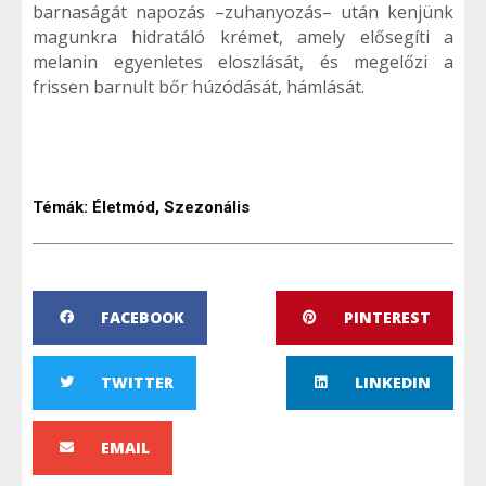
barnaságát napozás –zuhanyozás– után kenjünk
magunkra hidratáló krémet, amely elősegíti a
melanin egyenletes eloszlását, és megelőzi a
frissen barnult bőr húzódását, hámlását.
Témák:
Életmód
,
Szezonális
FACEBOOK
PINTEREST
TWITTER
LINKEDIN
EMAIL