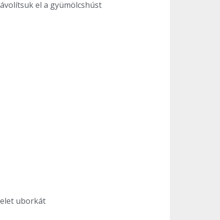
ávolítsuk el a gyümölcshúst
zelet uborkát