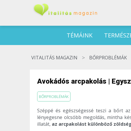
TÉMÁINK
TERMÉSZ
>
VITALITÁS MAGAZIN
BŐRPROBLÉMÁK
Avokádós arcpakolás | Egysz
BŐRPROBLÉMÁK
Széppé és egészségessé teszi a bőrt az
lényegesne olcsóbb megoldás, mintha ké
illatát,
az arcpakolást különböző zöldsé