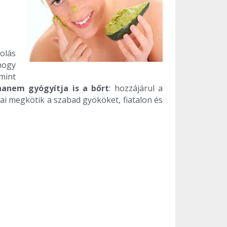
olás
hogy
mint
hanem gyógyítja is a bőrt
: hozzájárul a
ai megkötik a szabad gyököket, fiatalon és