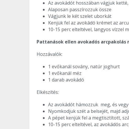
Az avokádót hosszában vágjuk ketté, 
Alaposan passzírozzuk össze
Vágjunk le két szelet uborkát
Kenjük fel az avokádó krémet az arc
10-15 perc elteltével, langyos vízzel 
Pattanások ellen avokadós arcpakolás
Hozzávalók:
1 evőkanál sovány, natúr joghurt
1 evőkanál méz
1 darab avokádó
Elkészítés:
Az avokádót hámozzuk meg, és vegyü
Nyomkodjuk szét a belsejét, majd adj
A pépet kenjük fel a megtisztított, 
10-15 perc elteltével, az avokádós ar