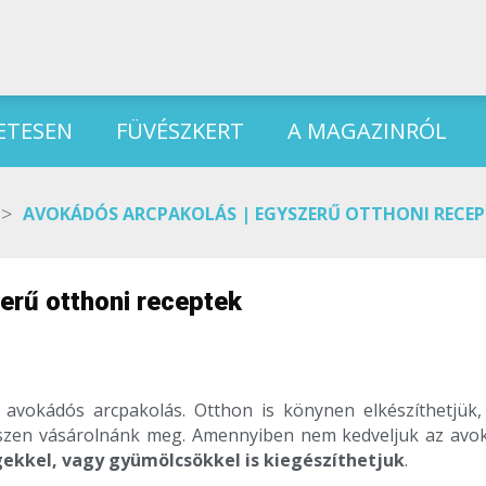
ETESEN
FÜVÉSZKERT
A MAGAZINRÓL
>
AVOKÁDÓS ARCPAKOLÁS | EGYSZERŰ OTTHONI RECEP
erű otthoni receptek
 avokádós arcpakolás. Otthon is könynen elkészíthetjük,
szen vásárolnánk meg. Amennyiben nem kedveljuk az avo
gekkel, vagy gyümölcsökkel is kiegészíthetjuk
.