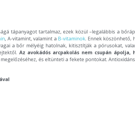
ságá tápanyagot tartalmaz, ezek közül –legalábbis a bőráp
min
, A-vitamint, valamint a
B-vitaminok
. Ennek köszönhető, 
gai a bőr mélyéig hatolnak, kitisztítják a pórusokat, vala
jtektől.
Az avokádós arcpakolás nem csupán ápolja, 
megelőzéséhez, és eltünteti a fekete pontokat. Antioxidáns
ával