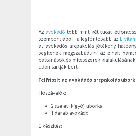
Az
avokádó
több mint két tucat létfontos
szempontjából− a legfontosabb az
E-vita
az avokádós arcpakolás jótékony hatóanya
segítenek megszabadulni az elhalt hámse
pattanások és mitesszerek kialakulásának 
üdén tartják bőrt.
Felfrissít az avokádós arcpakolás ubork
Hozzávalók:
2 szelet (kígyó) uborka
1 darab avokádó
Elkészítés: