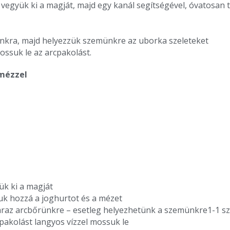
vegyük ki a magját, majd egy kanál segítségével, óvatosan t
unkra, majd helyezzük szemünkre az uborka szeleteket
mossuk le az arcpakolást.
 mézzel
k ki a magját
uk hozzá a joghurtot és a mézet
száraz arcbőrünkre – esetleg helyezhetünk a szemünkre1-1 s
cpakolást langyos vízzel mossuk le