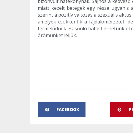
bizonyult hatékonynak. Sajnos a kedvező 
miatt kezelt betegek egy része ugyanis a
szerint a pozitív változás a szexuális ak
amelyek csökkentik a fájdalomérzetet, d
termelődnek: Hasonló hatást érhetünk el e
örömünket leljük.
FACEBOOK
P