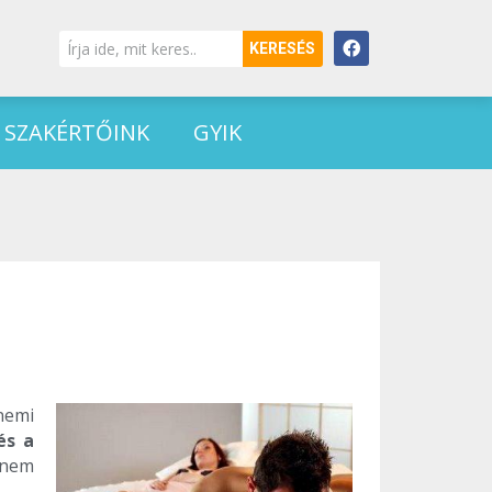
KERESÉS
SZAKÉRTŐINK
GYIK
nemi
és a
 nem