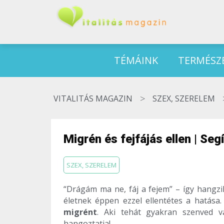
TÉMÁINK
TERMÉSZ
>
VITALITÁS MAGAZIN
SZEX, SZERELEM
Migrén és fejfájás ellen | Seg
SZEX, SZERELEM
“Drágám ma ne, fáj a fejem” – így hangzi
életnek éppen ezzel ellentétes a hatása
migrént
. Aki tehát gyakran szenved va
hangoztatja!