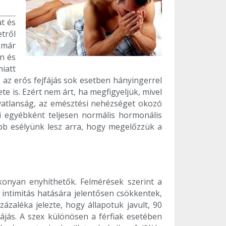
t és
tről
 már
en és
iatt
s az erős fejfájás sok esetben hányingerrel
e is. Ezért nem árt, ha megfigyeljük, mivel
alvatlanság, az emésztési nehézséget okozó
tti egyébként teljesen normális hormonális
öbb esélyünk lesz arra, hogy megelőzzük a
konyan enyhíthetők. Felmérések szerint a
z intimitás hatására jelentősen csökkentek,
ázaléka jelezte, hogy állapotuk javult, 90
fájás. A szex különösen a férfiak esetében