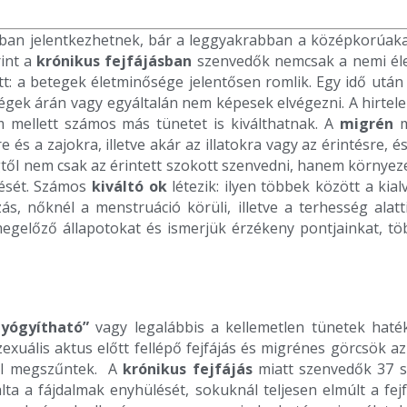
rban jelentkezhetnek, bár a leggyakrabban a középkorúaka
rint a
krónikus fejfájásban
szenvedők nemcsak a nemi éle
t: a betegek életminősége jelentősen romlik. Egy idő után
ségek árán vagy egyáltalán nem képesek elvégezni. A hirtel
m mellett számos más tünetet is kiválthatnak. A
migrén
m
 és a zajokra, illetve akár az illatokra vagy az érintésre, é
ől nem csak az érintett szokott szenvedni, hanem környezet
nését. Számos
kiváltó ok
létezik: ilyen többek között a ki
zás, nőknél a menstruáció körüli, illetve a terhesség ala
egelőző állapotokat és ismerjük érzékeny pontjainkat, t
gyógyítható”
vagy legalábbis a kellemetlen tünetek haté
exuális aktus előtt fellépő fejfájás és migrénes görcsök a
gel megszűntek. A
krónikus fejfájás
miatt szenvedők 37 sz
lta a fájdalmak enyhülését, sokuknál teljesen elmúlt a fej