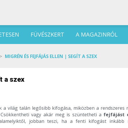
ETESEN
FÜVÉSZKERT
A MAGAZINRÓL
>
MIGRÉN ÉS FEJFÁJÁS ELLEN | SEGÍT A SZEX
ít a szex
k a világ talán legősibb kifogása, miközben a rendszeres 
. Csökkentheti vagy akár meg is szüntetheti a
fejfájást 
lamelyiktől, jobban teszi, ha a fenti kifogást inkább