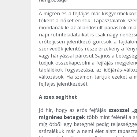
A migrén és a fejfájás már kisgyermekko
főként a nőket érintik. Tapasztalatok sze
mondanak le az állandósult panaszok miat
napi rutinfeladataikat is csak nagy nehéz
erőteljesen jelentkező görcsök a fájdalo
szenvedők jelentős része érzékeny a fényre
vagy hányással párosul. Sajnos a betegségt
tudjuk összekapcsolni a fejfájás megjele
táplálékok fogyasztása, az időjárás-válto
változások. Ha számon tartjuk ezeket a m
fejfájás jelentkezését.
A szex segíthet
Jó hír, hogy az erős fejfájás
szexszel „
migrénes betegek
több mint felénél a sz
míg ötből egy betegnél pedig teljesség
százalékuk már a nemi élet alatt tapaszta