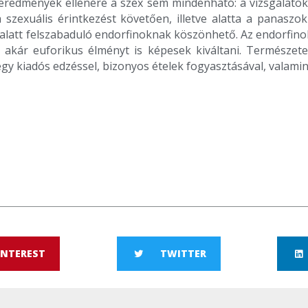
eredmények ellenére a szex sem mindenható: a vizsgálatokba
 szexuális érintkezést követően, illetve alatta a panasz
tus alatt felszabaduló endorfinoknak köszönhető. Az endorfi
e akár euforikus élményt is képesek kiváltani. Természe
gy kiadós edzéssel, bizonyos ételek fogyasztásával, valam
INTEREST
TWITTER