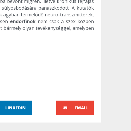
 bevont migrén, illetve krónikus fejfájás
ok súlyosbodására panaszkodott. A kutatók
nok agyban termelődő neuro-transzmitterek,
tesen
endorfinok
nem csak a szex közben
int bármely olyan tevékenységgel, amelyben
LINKEDIN
EMAIL