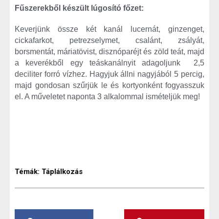
Fűszerekből készült lúgosító főzet:
Keverjünk össze két kanál lucernát, ginzenget,
cickafarkot, petrezselymet, csalánt, zsályát,
borsmentát, máriatövist, disznóparéjt és zöld teát, majd
a keverékből egy teáskanálnyit adagoljunk 2,5
deciliter forró vízhez. Hagyjuk állni nagyjából 5 percig,
majd gondosan szűrjük le és kortyonként fogyasszuk
el. A műveletet naponta 3 alkalommal ismételjük meg!
Témák:
Táplálkozás