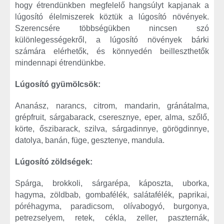
hogy étrendünkben megfelelő hangsúlyt kapjanak a
lúgosító élelmiszerek köztük a lúgosító növények.
Szerencsére többségükben nincsen szó
különlegességekről, a lúgosító növények bárki
számára elérhetők, és könnyedén beilleszthetők
mindennapi étrendünkbe.
Lúgosító gyümölcsök:
Ananász, narancs, citrom, mandarin, gránátalma,
grépfruit, sárgabarack, cseresznye, eper, alma, szőlő,
körte, őszibarack, szilva, sárgadinnye, görögdinnye,
datolya, banán, füge, gesztenye, mandula.
Lúgosító zöldségek:
Spárga, brokkoli, sárgarépa, káposzta, uborka,
hagyma, zöldbab, gombafélék, salátafélék, paprikai,
póréhagyma, paradicsom, olívabogyó, burgonya,
petrezselyem, retek, cékla, zeller, paszternák,