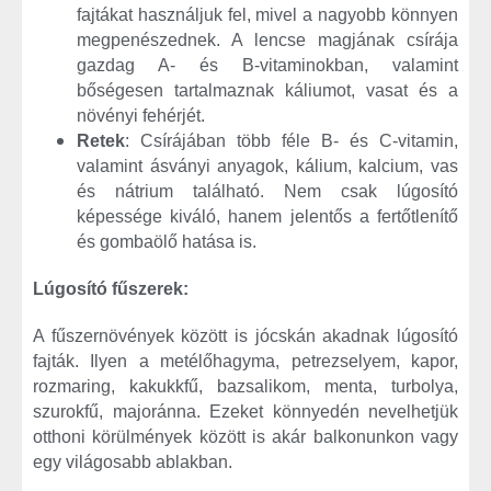
fajtákat használjuk fel, mivel a nagyobb könnyen
megpenészednek. A lencse magjának csírája
gazdag A- és B-vitaminokban, valamint
bőségesen tartalmaznak káliumot, vasat és a
növényi fehérjét.
Retek
: Csírájában több féle B- és C-vitamin,
valamint ásványi anyagok, kálium, kalcium, vas
és nátrium található. Nem csak lúgosító
képessége kiváló, hanem jelentős a fertőtlenítő
és gombaölő hatása is.
Lúgosító fűszerek:
A fűszernövények között is jócskán akadnak lúgosító
fajták. Ilyen a metélőhagyma, petrezselyem, kapor,
rozmaring, kakukkfű, bazsalikom, menta, turbolya,
szurokfű, majoránna. Ezeket könnyedén nevelhetjük
otthoni körülmények között is akár balkonunkon vagy
egy világosabb ablakban.