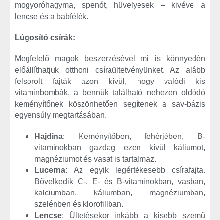
mogyoróhagyma, spenót, hüvelyesek – kivéve a
lencse és a babfélék.
Lúgosító csírák:
Megfelelő magok beszerzésével mi is könnyedén
előállíthatjuk otthoni csíraültetvényünket. Az alább
felsorolt fajták azon kívül, hogy valódi kis
vitaminbombák, a bennük található nehezen oldódó
keményítőnek köszönhetően segítenek a sav-bázis
egyensúly megtartásában.
Hajdina
: Keményítőben, fehérjében, B-
vitaminokban gazdag ezen kívül káliumot,
magnéziumot és vasat is tartalmaz.
Lucerna
: Az egyik legértékesebb csírafajta.
Bővelkedik C-, E- és B-vitaminokban, vasban,
kalciumban, káliumban, magnéziumban,
szelénben és klorofillban.
Lencse
: Ültetésekor inkább a kisebb szemű