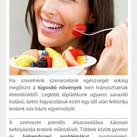
Ha szeretnénk szervezetünk egészségét sokáig
megőrizni a
lúgosító növények
nem hiányozhatnak
étrendünkből. Legtöbb táplálékunk ugyanis savasító
hatású, tartós fogyasztásuk ezért egy idő után felborítja
testünk sav-bázis egyensúlyát.
A szervezet jelentős elsavasodása károsan
befolyásolja testünk működését. Többek között gyomor
és
bélrendszeri problémákat
, gyomorégést,