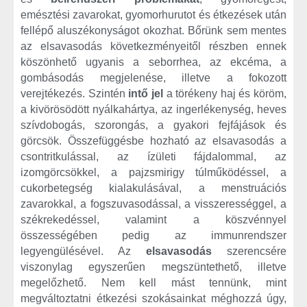
emésztési zavarokat, gyomorhurutot és étkezések után
fellépő aluszékonyságot okozhat. Bőrünk sem mentes
az elsavasodás következményeitől részben ennek
köszönhető ugyanis a seborrhea, az ekcéma, a
gombásodás megjelenése, illetve a fokozott
verejtékezés. Szintén
intő jel
a törékeny haj és köröm,
a kivörösödött nyálkahártya, az ingerlékenység, heves
szívdobogás, szorongás, a gyakori fejfájások és
görcsök. Összefüggésbe hozható az elsavasodás a
csontritkulással, az ízületi fájdalommal, az
izomgörcsökkel, a pajzsmirigy túlműködéssel, a
cukorbetegség kialakulásával, a menstruációs
zavarokkal, a fogszuvasodással, a visszerességgel, a
székrekedéssel, valamint a köszvénnyel
összességében pedig az immunrendszer
legyengülésével. Az
elsavasodás
szerencsére
viszonylag egyszerűen megszüntethető, illetve
megelőzhető. Nem kell mást tennünk, mint
megváltoztatni étkezési szokásainkat méghozzá úgy,