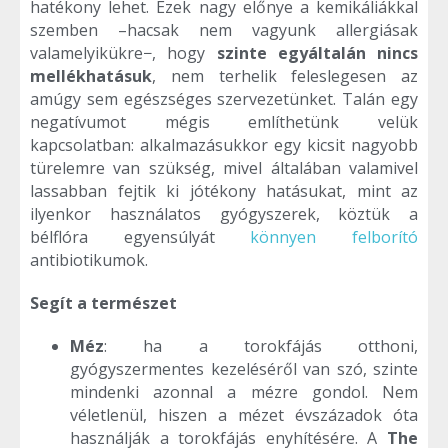
hatékony lehet. Ezek nagy előnye a kemikáliákkal
szemben –hacsak nem vagyunk allergiásak
valamelyikükre−, hogy
szinte egyáltalán nincs
mellékhatásuk
, nem terhelik feleslegesen az
amúgy sem egészséges szervezetünket. Talán egy
negatívumot mégis említhetünk velük
kapcsolatban: alkalmazásukkor egy kicsit nagyobb
türelemre van szükség, mivel általában valamivel
lassabban fejtik ki jótékony hatásukat, mint az
ilyenkor használatos gyógyszerek, köztük a
bélflóra egyensúlyát
könnyen felborító
antibiotikumok.
Segít a természet
Méz
: ha a torokfájás otthoni,
gyógyszermentes kezeléséről van szó, szinte
mindenki azonnal a mézre gondol. Nem
véletlenül, hiszen a mézet évszázadok óta
használják a torokfájás enyhítésére. A
The