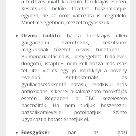
a fertőzés miatt kialakuló torokfájás esetén.
Készítsünk belőle főzetet: használhatjuk
egyben, de az őrölt változata is megfelelő.
Minél melegebben, mézzel fogyasszuk.
Orvosi tüdőfű
: ha a torokfájás ellen
gargarizálni szeretnénk, készítsünk
magunknak főzetet orvosi tüdőfűből –
Pulmonariaofficinalis, petyegetett tüdőlevél,
dongófű, istápfű−, nem kell hozzá más csak
fél liter víz és egy jó maroknyi a növény
leveléből. Antibakteriális és
gyulladáscsökkentő hatású, rendkívül erős
antioxidáns, sikerrel alkalmazható torokfájás
esetén. Régebben a TBC kezelésére
használták. Ha nem tudjuk beszerezni,
bazsalikomlevéllel pótolhatjuk. Szinte
ugyanazt a hatást érhetjük el.
Édesgyökér
: bár az igazi