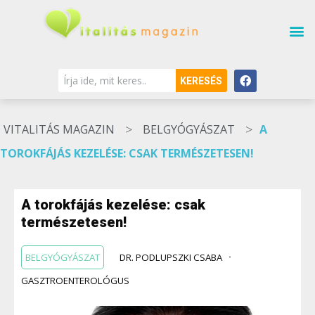
KERESÉS
>
>
VITALITÁS MAGAZIN
BELGYÓGYÁSZAT
A
TOROKFÁJÁS KEZELÉSE: CSAK TERMÉSZETESEN!
A torokfájás kezelése: csak
természetesen!
BELGYÓGYÁSZAT
DR. PODLUPSZKI CSABA
GASZTROENTEROLÓGUS