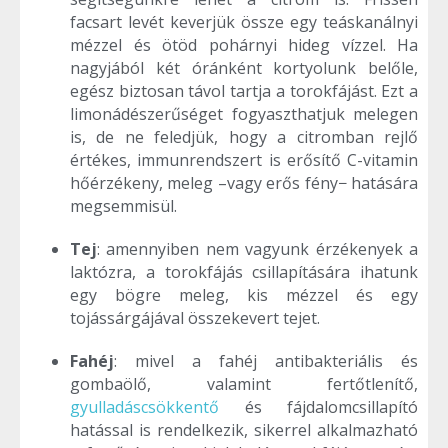
facsart levét keverjük össze egy teáskanálnyi
mézzel és ötöd pohárnyi hideg vízzel. Ha
nagyjából két óránként kortyolunk belőle,
egész biztosan távol tartja a torokfájást. Ezt a
limonádészerűséget fogyaszthatjuk melegen
is, de ne feledjük, hogy a citromban rejlő
értékes, immunrendszert is erősítő C-vitamin
hőérzékeny, meleg –vagy erős fény− hatására
megsemmisül.
Tej
: amennyiben nem vagyunk érzékenyek a
laktózra, a torokfájás csillapítására ihatunk
egy bögre meleg, kis mézzel és egy
tojássárgájával összekevert tejet.
Fahéj
: mivel a fahéj antibakteriális és
gombaölő, valamint fertőtlenítő,
gyulladáscsökkentő
és fájdalomcsillapító
hatással is rendelkezik, sikerrel alkalmazható