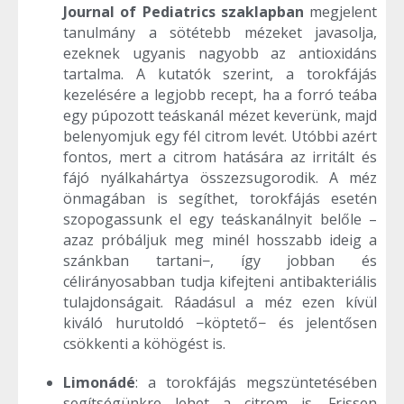
Journal of Pediatrics szaklapban
megjelent
tanulmány a sötétebb mézeket javasolja,
ezeknek ugyanis nagyobb az antioxidáns
tartalma. A kutatók szerint, a torokfájás
kezelésére a legjobb recept, ha a forró teába
egy púpozott teáskanál mézet keverünk, majd
belenyomjuk egy fél citrom levét. Utóbbi azért
fontos, mert a citrom hatására az irritált és
fájó nyálkahártya összezsugorodik. A méz
önmagában is segíthet, torokfájás esetén
szopogassunk el egy teáskanálnyit belőle –
azaz próbáljuk meg minél hosszabb ideig a
szánkban tartani−, így jobban és
célirányosabban tudja kifejteni antibakteriális
tulajdonságait. Ráadásul a méz ezen kívül
kiváló hurutoldó −köptető− és jelentősen
csökkenti a köhögést is.
Limonádé
: a torokfájás megszüntetésében
segítségünkre lehet a citrom is. Frissen