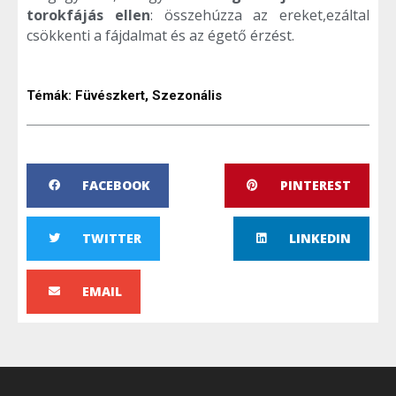
torokfájás ellen
: összehúzza az ereket,ezáltal
csökkenti a fájdalmat és az égető érzést.
Témák:
Füvészkert
,
Szezonális
FACEBOOK
PINTEREST
TWITTER
LINKEDIN
EMAIL