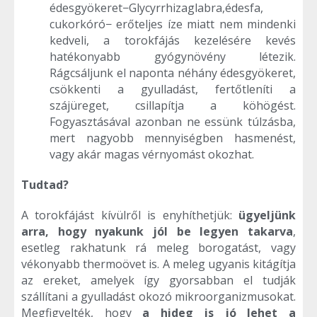
édesgyökeret−Glycyrrhizaglabra,édesfa,
cukorkóró− erőteljes íze miatt nem mindenki
kedveli, a torokfájás kezelésére kevés
hatékonyabb gyógynövény létezik.
Rágcsáljunk el naponta néhány édesgyökeret,
csökkenti a gyulladást, fertőtleníti a
szájüreget, csillapítja a köhögést.
Fogyasztásával azonban ne essünk túlzásba,
mert nagyobb mennyiségben hasmenést,
vagy akár magas vérnyomást okozhat.
Tudtad?
A torokfájást kívülről is enyhíthetjük:
ügyeljünk
arra, hogy nyakunk jól be legyen takarva
,
esetleg rakhatunk rá meleg borogatást, vagy
vékonyabb thermoövet is. A meleg ugyanis kitágítja
az ereket, amelyek így gyorsabban el tudják
szállítani a gyulladást okozó mikroorganizmusokat.
Megfigyelték, hogy
a hideg is jó lehet a